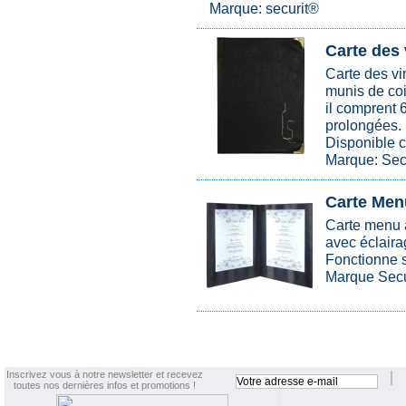
Marque: securit®
Carte des 
Carte des v
munis de coi
il comprent 
prolongées.
Disponible
Marque: Sec
Carte Men
Carte menu a
avec éclaira
Fonctionne su
Marque Secu
Inscrivez vous à notre newsletter et recevez
toutes nos dernières infos et promotions !