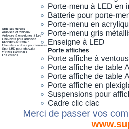
Porte-menu à LED en i
Batterie pour porte-me
Porte-menu en acryliq
Ardoises murales
Porte-menu gris métall
Ardoises et tableaux
Ardoises & enseignes à Led
Chevalets pour ardoises
Enseigne à LED
Chevalets de trottoir
Chevalets ardoise pour terrasse
Porte affiches
Spot LED pour chevalet
Vitrines d'affichage
Les vitrines
Porte affiche à ventou
Porte affiche de table 
Porte affiche de table
Porte affiche en plexig
Suspensions pour affi
Cadre clic clac
Merci de passer vos com
www.su