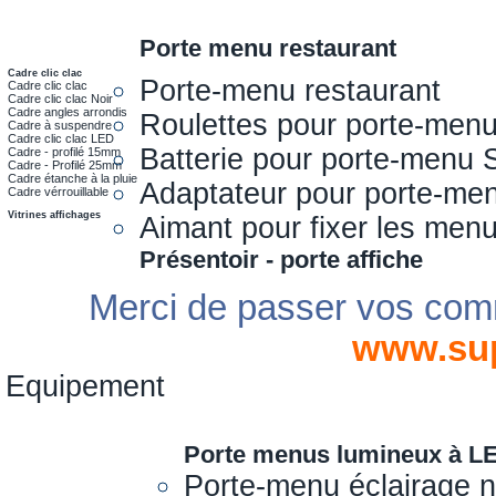
Porte menu restaurant
Cadre clic clac
Porte-menu restaurant
Cadre clic clac
Cadre clic clac Noir
Cadre angles arrondis
Roulettes pour porte-men
Cadre à suspendre
Cadre clic clac LED
Batterie pour porte-menu 
Cadre - profilé 15mm
Cadre - Profilé 25mm
Cadre étanche à la pluie
Adaptateur pour porte-me
Cadre vérrouillable
Vitrines affichages
Aimant pour fixer les men
Présentoir - porte affiche
Merci de passer vos com
www.su
Equipement
Porte menus lumineux à L
Porte-menu éclairage 