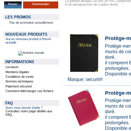
La gamme basique 1er prix en PVC comprend 
Panier
Commander
et de pictogrammes de couleur dorée.
LES PROMOS
Pas de promotion actuellement
NOUVEAUX PRODUITS
Protège-m
Aucun nouveau produit à l'heure
actuelle
Protège-men
munis de coi
doré.
INFORMATIONS
il comprent 
Livraison
prolongées.
Mentions légales
Disponible
Conditions de vente
Marque: securit®
Normes techniques
Paiement sécurisé
Comment télécharger vos fichiers
Protège-m
Protège-men
FAQ
munis de coi
Avez vous besoin d'aide ?
doré.
Consultez notre page dédiée aux
FAQ.
il comprent 
prolongées.
Disponible