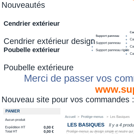
Nouveautés
Cendrier extérieur
Ca
Support panneau
Cendrier extérieur design
Ca
Support panneau
Ca
Poubelle extérieur
Support panneau rigide
Ca
Poubelle extérieure
Merci de passer vos com
www.su
Nouveau site pour vos commandes
PANIER
Accueil
>
Protège-menus
>
Les Basiques
Aucun produit
LES BASIQUES
Il y a 4 produ
Expédition HT
0,00 €
Protège-menus au design simple et neutre qui 
Total HT
0,00 €