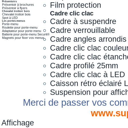
Présentoirs
Film protection
Présentoir à brochures
Présentoir à flyers
Chevalet trottoir bois
Cadre clic clac
Chevalet trottoir bois
Spot à LED
Cadre à suspendre
Les portes-menus
Porte-menu
Roulette pour porte-menu
Cadre verrouillable
Adaptateur pour porte-menu
Batterie pour porte-menu Securit®
Cadre angles arrondis
Magnets pour fixer vos menus
Cadre clic clac couleu
Cadre clic clac étanch
Cadre profilé 25mm
Cadre clic clac à LED
Caisson rétro éclairé
Suspension pour affic
Merci de passer vos com
www.su
Affichage