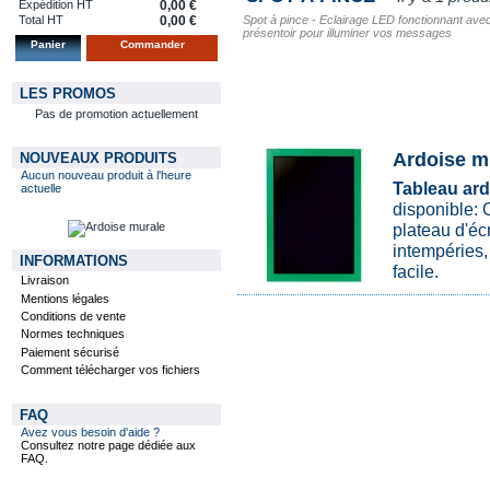
Expédition HT
0,00 €
Spot à pince - Eclairage LED fonctionnant avec 
Total HT
0,00 €
présentoir pour illuminer vos messages
Panier
Commander
LES PROMOS
Pas de promotion actuellement
Ardoise mu
NOUVEAUX PRODUITS
Aucun nouveau produit à l'heure
Tableau ard
actuelle
disponible: O
plateau d'éc
intempéries, 
INFORMATIONS
facile.
Livraison
Mentions légales
Conditions de vente
Normes techniques
Paiement sécurisé
Comment télécharger vos fichiers
FAQ
Avez vous besoin d'aide ?
Consultez notre page dédiée aux
FAQ.