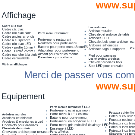
www.su
Affichage
Cadre clic clac
Les ardoises
Cadre clic clac
Ardoise murales
Cadre clic clac Noir
Porte menu restaurant
Chevalet et ardoise de table
Cadre angles arrondis
Ardoises LED
Porte-menu restaurant
Cadre à suspendre
Chevalet bois pour ardoise
Cai
Roulettes pour porte-menu
Cadre clic clac LED
Ardoises silhouettes
Batterie pour porte-menu Securit®
Cadre - profilé 15mm
Pré
Ardoises tags + supports
Adaptateur pour porte-menu
Cadre - Profilé 25mm
Aimant pour fixer les menus
Cadre étanche à la pluie
Pied pour panneau
Présentoir - porte affiche
Cadre vérrouillable
Les chevalets ardoises
Chevalet ardoises bois
Vitrines affichages
Spot LED pour chevalet
Merci de passer vos com
www.su
Equipement
Porte menus lumineux à LED
Porte-menu éclairage néon
Poteaux guide file
Porte-menu à LED en inox
Ardoises murales
Poteaux couleur 
Batterie pour porte-menu
Ardoises et tableaux
Poteaux couleur 
Porte-menu en acrylique à LED
Ardoises & enseignes à Led
Poteaux inox bro
Porte-menu gris métallisé éclairage LED
Chevalets pour ardoises
Poteaux inox bros
Enseigne à LED
Chevalets de trottoir
Poteaux inox bros
Chevalets ardoise pour terrasse
Porte affiches
Séparateur de terr
Porte affiche à ventouse