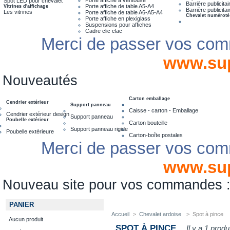
Spot LED pour chevalet
Barrière publicita
Porte affiche de table A5-A4
Vitrines d'affichage
Barrière publicita
Les vitrines
Porte affiche de table A6-A5-A4
Chevalet numéroté
Porte affiche en plexiglass
Suspensions pour affiches
Cadre clic clac
Merci de passer vos com
www.su
Nouveautés
Carton emballage
Cendrier extérieur
Support panneau
Caisse - carton - Emballage
Cendrier extérieur design
Support panneau
Poubelle extérieur
Carton bouteille
Support panneau rigide
Poubelle extérieure
Carton-boîte postales
Merci de passer vos com
www.su
Nouveau site pour vos commandes
PANIER
Accueil
>
Chevalet ardoise
>
Spot à pince
Aucun produit
SPOT À PINCE
Il y a 1 produi