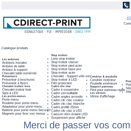
Cont
Catalogue produits
Stop trottoir
Liste stop trottoir
Les ardoises
Stop trottoir classic
Ardoises murales
Stop trottoir pied acier
Ardoise de table
Stop trottoir base pvc
Ardoise & support
Stop trottoir acier
Chevalet table numéroté
Chevalet - Support vélo sol
Présentoirs
Cendrier & poubelle
Présentoir à brochures
Stop trottoir à LED
Cendrier extérieur
Pot
Présentoir à flyers
Film protection
Poubelle extérieure
Pot
Chevalet trottoir bois
Cadre clic clac
Support panneau
Sép
Chevalet trottoir bois
Cadre à suspendre
Pied pour panneau rigide
Sép
Spot à LED
Cadre verrouillable
Les vitrines
Vitrine d'affichage
Les portes-menus
Cadre angles arrondis
Porte-menu
Cadre clic clac couleur
Roulette pour porte-menu
Cadre clic clac étanche
Adaptateur pour porte-menu
Cadre profilé 25mm
Batterie pour porte-menu Securit®
Cadre clic clac à LED
Magnets pour fixer vos menus
Caisson rétro éclairé LED
Suspension pour affiche
Merci de passer vos com