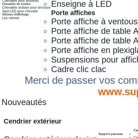
Chevalets pour ardoises
Enseigne à LED
Chevalets de trottoir
Chevalets ardoise pour terrasse
Porte affiches
Spot LED pour chevalet
Vitrines d'affichage
Les vitrines
Porte affiche à ventou
Porte affiche de table 
Porte affiche de table
Porte affiche en plexig
Suspensions pour affi
Cadre clic clac
Merci de passer vos com
www.su
Nouveautés
Cendrier extérieur
Ca
Support panneau
Ca