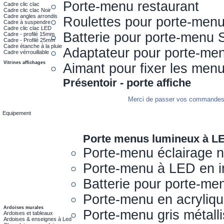
Porte-menu restaurant
Cadre clic clac
Cadre clic clac Noir
Cadre angles arrondis
Roulettes pour porte-men
Cadre à suspendre
Cadre clic clac LED
Batterie pour porte-menu 
Cadre - profilé 15mm
Cadre - Profilé 25mm
Cadre étanche à la pluie
Adaptateur pour porte-me
Cadre vérrouillable
Vitrines affichages
Aimant pour fixer les men
Présentoir - porte affiche
Merci de passer vos commandes s
Equipement
Porte menus lumineux à L
Porte-menu éclairage 
Porte-menu à LED en i
Batterie pour porte-me
Porte-menu en acryliq
Ardoises murales
Porte-menu gris métall
Ardoises et tableaux
Ardoises & enseignes à Led