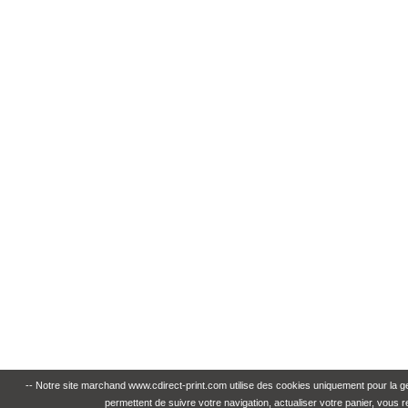
-- Notre site marchand www.cdirect-print.com utilise des cookies uniquement pour la ge
permettent de suivre votre navigation, actualiser votre panier, vous r