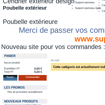
Cendrier extérieur design
Support panneau
Ca
Poubelle extérieur
Support panneau rigide
Ca
Poubelle extérieure
Merci de passer vos com
www.su
Nouveau site pour vos commandes
PANIER
Accueil
Aucun produit
Cette catégorie est actuellement in
Expédition HT
0,00 €
Total HT
0,00 €
Panier
Commander
LES PROMOS
Pas de promotion actuellement
NOUVEAUX PRODUITS
Aucun nouveau produit à l'heure