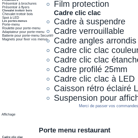
Film protection
Présentoir à brochures
Présentoir à flyers
Chevalet trottoir bois
Cadre clic clac
Chevalet trottoir bois
Spot à LED
Cadre à suspendre
Les portes-menus
Porte-menu
Roulette pour porte-menu
Cadre verrouillable
Adaptateur pour porte-menu
Batterie pour porte-menu Securit®
Cadre angles arrondis
Magnets pour fixer vos menus
Cadre clic clac couleu
Cadre clic clac étanch
Cadre profilé 25mm
Cadre clic clac à LED
Caisson rétro éclairé
Suspension pour affic
Merci de passer vos commandes s
Affichage
Porte menu restaurant
Cadre clic clac