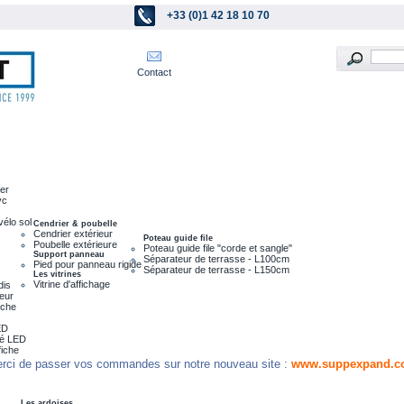
+33 (0)1 42 18 10 70
Contact
ier
vc
vélo sol
Cendrier & poubelle
Cendrier extérieur
Poteau guide file
Poubelle extérieure
Poteau guide file "corde et sangle"
Support panneau
Séparateur de terrasse - L100cm
Pied pour panneau rigide
Séparateur de terrasse - L150cm
Les vitrines
Vitrine d'affichage
dis
leur
nche
ED
ré LED
fiche
rci de passer vos commandes sur notre nouveau site :
www.suppexpand.c
Les ardoises