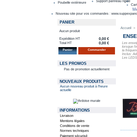
Support panneau rigide
Poubelle extérieure
Cart
Me
Nouveau site pour vos commandes : www.suppexpan
PANIER
Accueil
>
Aucun produit
ENSE
Expédition HT
0,00 €
Les ensei
Total HT
0,00 €
lorsque l
Panier
Commander
la fréquen
Inclus: Ad
Les LEDS 
LES PROMOS
Pas de promotion actuellement
NOUVEAUX PRODUITS
Aucun nouveau produit à l'heure
actuelle
INFORMATIONS
Livraison
Mentions légales
Conditions de vente
Normes techniques
Paiement sécurisé