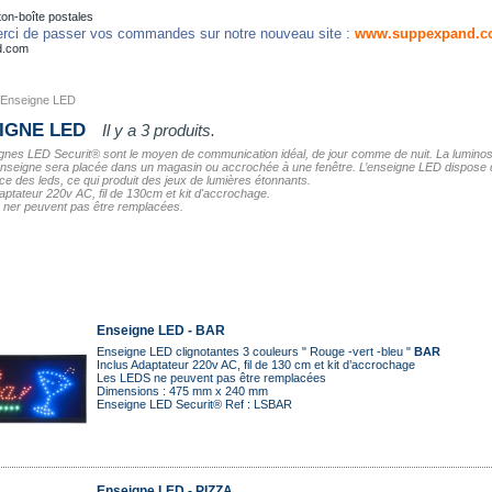
on-boîte postales
rci de passer vos commandes sur notre nouveau site :
www.suppexpand.c
d.com
Enseigne LED
IGNE LED
Il y a 3 produits.
gnes LED Securit® sont le moyen de communication idéal, de jour comme de nuit. La luminosit
’enseigne sera placée dans un magasin ou accrochée à une fenêtre. L’enseigne LED dispose
ce des leds, ce qui produit des jeux de lumières étonnants.
aptateur 220v AC, fil de 130cm et kit d'accrochage.
ner peuvent pas être remplacées.
Enseigne LED - BAR
Enseigne LED clignotantes 3 couleurs " Rouge -vert -bleu "
BAR
Inclus Adaptateur 220v AC, fil de 130 cm et kit d’accrochage
Les LEDS ne peuvent pas être remplacées
Dimensions : 475 mm x 240 mm
Enseigne LED Securit® Ref : LSBAR
Enseigne LED - PIZZA