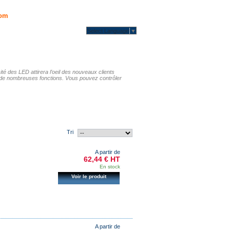
om
Select Language
▼
é des LED attirera l’oeil des nouveaux clients
 de nombreuses fonctions. Vous pouvez contrôler
Tri
A partir de
62,44 € HT
En stock
Voir le produit
A partir de