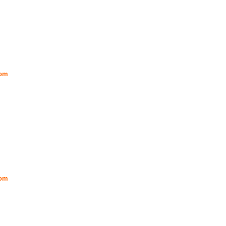
om
om