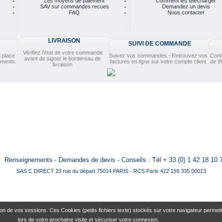
Les moyens de paiement
Comment les télécharger
SAV sur commandes recues
Demandez un devis
FAQ
Nous contacter
LIVRAISON
SUIVI DE COMMANDE
Vérifiez l'état de votre commande
 place
Suivez vos commandes - Retrouvez vos
Cont
avant de signer le bordereau de
ements.
factures en ligne sur votre compte client
de 9
livraison
Renseignements - Demandes de devis - Conseils : Tél + 33 (0) 1 42 18 10 
SAS C DIRECT 23 rue du départ 75014 PARIS - RCS Paris 422 159 335 00013
n de vos sessions. Ces Cookies (petits fichiers texte) stockés sur votre navigateur permette
lors de votre prochaine visite et sécuriser votre connexion.