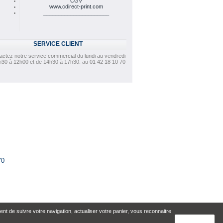
CGV
www.cdirect-print.com
______________________
SERVICE CLIENT
actez notre service commercial du lundi au vendredi
h30 à 12h00 et de 14h30 à 17h30. au 01 42 18 10 70
70
nt de suivre votre navigation, actualiser votre panier, vous reconnaitre
close