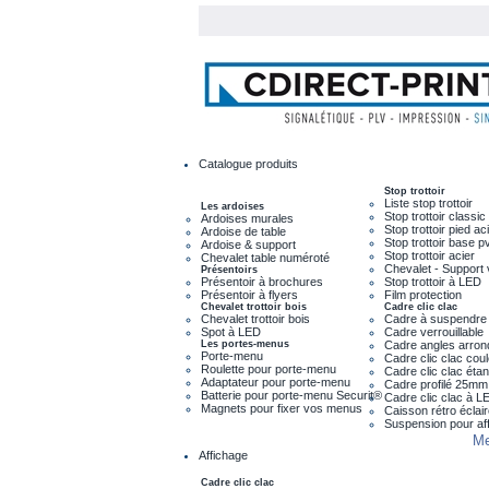
Catalogue produits
Stop trottoir
Liste stop trottoir
Les ardoises
Stop trottoir classic
Ardoises murales
Stop trottoir pied ac
Ardoise de table
Stop trottoir base p
Ardoise & support
Stop trottoir acier
Chevalet table numéroté
Chevalet - Support 
Présentoirs
Présentoir à brochures
Stop trottoir à LED
Présentoir à flyers
Film protection
Chevalet trottoir bois
Cadre clic clac
Chevalet trottoir bois
Cadre à suspendre
Spot à LED
Cadre verrouillable
Les portes-menus
Cadre angles arron
Porte-menu
Cadre clic clac cou
Roulette pour porte-menu
Cadre clic clac éta
Adaptateur pour porte-menu
Cadre profilé 25mm
Batterie pour porte-menu Securit®
Cadre clic clac à L
Magnets pour fixer vos menus
Caisson rétro éclai
Suspension pour af
Me
Affichage
Cadre clic clac