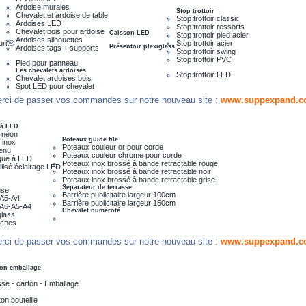
Ardoise murales
Stop trottoir
Chevalet et ardoise de table
Stop trottoir classic
Ardoises LED
Stop trottoir ressorts
Chevalet bois pour ardoise
Caisson LED
Stop trottoir pied acier
Ardoises silhouettes
urit®
Stop trottoir acier
Présentoir plexiglass
Ardoises tags + supports
Stop trottoir swing
Stop trottoir PVC
Pied pour panneau
Les chevalets ardoises
Stop trottoir LED
Chevalet ardoises bois
Spot LED pour chevalet
rci de passer vos commandes sur notre nouveau site :
www.suppexpand.c
 à LED
 néon
Poteaux guide file
 inox
Poteaux couleur or pour corde
menu
Poteaux couleur chrome pour corde
que à LED
Poteaux inox brossé à bande retractable rouge
lisé éclairage LED
Poteaux inox brossé à bande retractable noir
Poteaux inox brossé à bande retractable grise
Séparateur de terrasse
use
Barrière publicitaire largeur 100cm
e A5-A4
Barrière publicitaire largeur 150cm
e A6-A5-A4
Chevalet numéroté
glass
iches
rci de passer vos commandes sur notre nouveau site :
www.suppexpand.c
on emballage
se - carton - Emballage
on bouteille