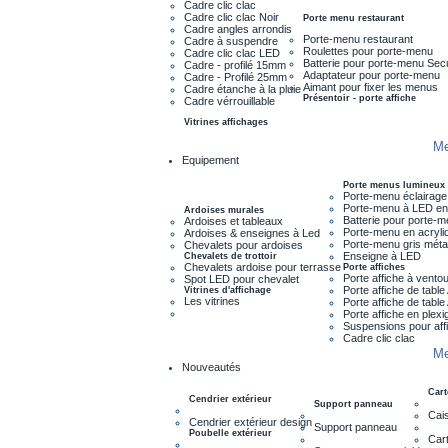
Cadre clic clac
Cadre clic clac Noir
Porte menu restaurant
Cadre angles arrondis
Porte-menu restaurant
Cadre à suspendre
Roulettes pour porte-menu
Cadre clic clac LED
Batterie pour porte-menu Sec
Cadre - profilé 15mm
Adaptateur pour porte-menu
Cadre - Profilé 25mm
Aimant pour fixer les menus
Cadre étanche à la pluie
Présentoir - porte affiche
Cadre vérrouillable
Vitrines affichages
Me
Equipement
Porte menus lumineux
Porte-menu éclairage
Porte-menu à LED en
Ardoises murales
Batterie pour porte-
Ardoises et tableaux
Porte-menu en acryli
Ardoises & enseignes à Led
Porte-menu gris métal
Chevalets pour ardoises
Enseigne à LED
Chevalets de trottoir
Chevalets ardoise pour terrasse
Porte affiches
Porte affiche à vento
Spot LED pour chevalet
Porte affiche de tabl
Vitrines d'affichage
Les vitrines
Porte affiche de tabl
Porte affiche en plexi
Suspensions pour aff
Cadre clic clac
Me
Nouveautés
Cart
Cendrier extérieur
Support panneau
Cais
Cendrier extérieur design
Support panneau
Poubelle extérieur
Cart