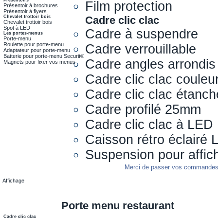
Film protection
Présentoir à brochures
Présentoir à flyers
Chevalet trottoir bois
Cadre clic clac
Chevalet trottoir bois
Spot à LED
Cadre à suspendre
Les portes-menus
Porte-menu
Roulette pour porte-menu
Cadre verrouillable
Adaptateur pour porte-menu
Batterie pour porte-menu Securit®
Cadre angles arrondis
Magnets pour fixer vos menus
Cadre clic clac couleu
Cadre clic clac étanch
Cadre profilé 25mm
Cadre clic clac à LED
Caisson rétro éclairé
Suspension pour affic
Merci de passer vos commandes s
Affichage
Porte menu restaurant
Cadre clic clac