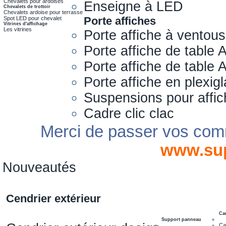
Chevalets pour ardoises
Enseigne à LED
Chevalets de trottoir
Chevalets ardoise pour terrasse
Porte affiches
Spot LED pour chevalet
Vitrines d'affichage
Les vitrines
Porte affiche à ventou
Porte affiche de table 
Porte affiche de table
Porte affiche en plexig
Suspensions pour affi
Cadre clic clac
Merci de passer vos com
www.su
Nouveautés
Cendrier extérieur
Ca
Support panneau
Ca