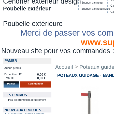
Cendrier extérieur design
Support panneau
Ca
Poubelle extérieur
Support panneau rigide
Ca
Poubelle extérieure
Merci de passer vos com
www.su
Nouveau site pour vos commandes
PANIER
Accueil
>
Poteaux guide 
Aucun produit
Expédition HT
0,00 €
POTEAUX GUIDAGE - BAN
Total HT
0,00 €
Panier
Commander
LES PROMOS
Pas de promotion actuellement
NOUVEAUX PRODUITS
Aucun nouveau produit à l'heure