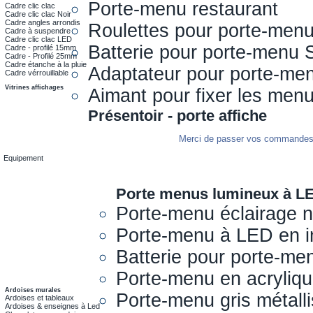
Porte-menu restaurant
Cadre clic clac
Cadre clic clac Noir
Cadre angles arrondis
Roulettes pour porte-men
Cadre à suspendre
Cadre clic clac LED
Batterie pour porte-menu 
Cadre - profilé 15mm
Cadre - Profilé 25mm
Cadre étanche à la pluie
Adaptateur pour porte-me
Cadre vérrouillable
Vitrines affichages
Aimant pour fixer les men
Présentoir - porte affiche
Merci de passer vos commandes s
Equipement
Porte menus lumineux à L
Porte-menu éclairage 
Porte-menu à LED en i
Batterie pour porte-me
Porte-menu en acryliq
Ardoises murales
Porte-menu gris métall
Ardoises et tableaux
Ardoises & enseignes à Led