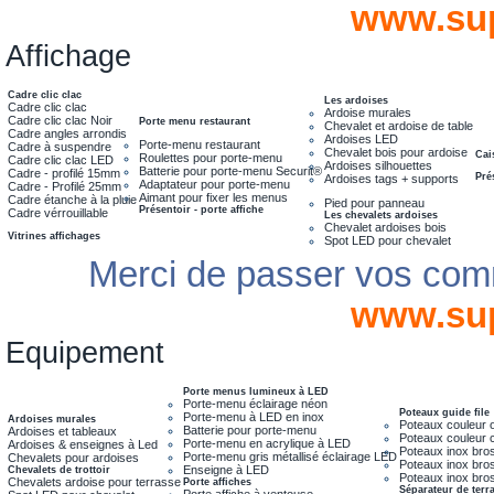
www.su
Affichage
Cadre clic clac
Les ardoises
Cadre clic clac
Ardoise murales
Cadre clic clac Noir
Porte menu restaurant
Chevalet et ardoise de table
Cadre angles arrondis
Ardoises LED
Porte-menu restaurant
Cadre à suspendre
Chevalet bois pour ardoise
Cai
Roulettes pour porte-menu
Cadre clic clac LED
Ardoises silhouettes
Batterie pour porte-menu Securit®
Cadre - profilé 15mm
Pré
Ardoises tags + supports
Adaptateur pour porte-menu
Cadre - Profilé 25mm
Aimant pour fixer les menus
Cadre étanche à la pluie
Pied pour panneau
Présentoir - porte affiche
Cadre vérrouillable
Les chevalets ardoises
Chevalet ardoises bois
Vitrines affichages
Spot LED pour chevalet
Merci de passer vos com
www.su
Equipement
Porte menus lumineux à LED
Porte-menu éclairage néon
Poteaux guide file
Porte-menu à LED en inox
Ardoises murales
Poteaux couleur 
Batterie pour porte-menu
Ardoises et tableaux
Poteaux couleur 
Porte-menu en acrylique à LED
Ardoises & enseignes à Led
Poteaux inox bro
Porte-menu gris métallisé éclairage LED
Chevalets pour ardoises
Poteaux inox bros
Enseigne à LED
Chevalets de trottoir
Poteaux inox bros
Chevalets ardoise pour terrasse
Porte affiches
Séparateur de terr
Porte affiche à ventouse