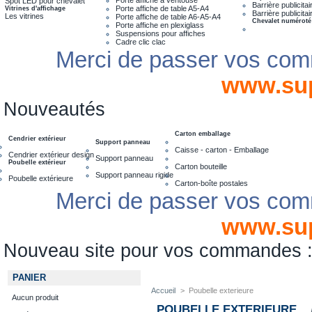
Spot LED pour chevalet
Barrière publicita
Porte affiche de table A5-A4
Vitrines d'affichage
Barrière publicita
Les vitrines
Porte affiche de table A6-A5-A4
Chevalet numéroté
Porte affiche en plexiglass
Suspensions pour affiches
Cadre clic clac
Merci de passer vos com
www.su
Nouveautés
Carton emballage
Cendrier extérieur
Support panneau
Caisse - carton - Emballage
Cendrier extérieur design
Support panneau
Poubelle extérieur
Carton bouteille
Support panneau rigide
Poubelle extérieure
Carton-boîte postales
Merci de passer vos com
www.su
Nouveau site pour vos commandes
PANIER
Accueil
>
Poubelle exterieure
Aucun produit
POUBELLE EXTERIEURE