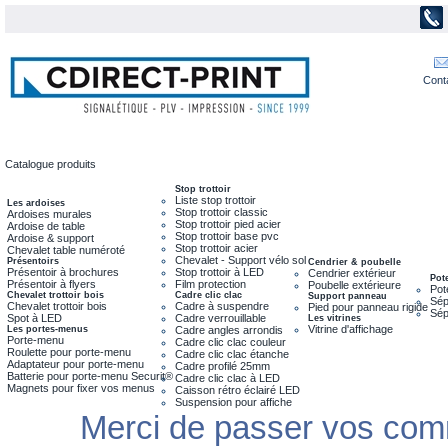
Cont
Catalogue produits
Stop trottoir
Liste stop trottoir
Les ardoises
Stop trottoir classic
Ardoises murales
Stop trottoir pied acier
Ardoise de table
Stop trottoir base pvc
Ardoise & support
Stop trottoir acier
Chevalet table numéroté
Chevalet - Support vélo sol
Présentoirs
Cendrier & poubelle
Présentoir à brochures
Stop trottoir à LED
Cendrier extérieur
Pot
Présentoir à flyers
Film protection
Poubelle extérieure
Pot
Chevalet trottoir bois
Cadre clic clac
Support panneau
Sép
Chevalet trottoir bois
Cadre à suspendre
Pied pour panneau rigide
Sép
Spot à LED
Cadre verrouillable
Les vitrines
Vitrine d'affichage
Les portes-menus
Cadre angles arrondis
Porte-menu
Cadre clic clac couleur
Roulette pour porte-menu
Cadre clic clac étanche
Adaptateur pour porte-menu
Cadre profilé 25mm
Batterie pour porte-menu Securit®
Cadre clic clac à LED
Magnets pour fixer vos menus
Caisson rétro éclairé LED
Suspension pour affiche
Merci de passer vos com