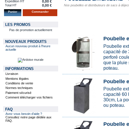
Expédition HT
0,00 €
Nos poubelles et distributeurs de sacs à déjectio
Total HT
0,00 €
Panier
Commander
LES PROMOS
Pas de promotion actuellement
Poubelle e
NOUVEAUX PRODUITS
Poubelle ext
Aucun nouveau produit à l'heure
actuelle
capacité de 
perforé coule
que la pluie
poteau.
INFORMATIONS
Livraison
Mentions légales
Poubelle e
Conditions de vente
Poubelle ext
Normes techniques
Paiement sécurisé
capacité 60 
Comment télécharger vos fichiers
30cm, La pou
ou poteau.
FAQ
Avez vous besoin d'aide ?
Consultez notre page dédiée aux
FAQ.
Poubelle e