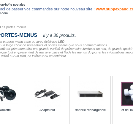
on-boîte postales
rci de passer vos commandes sur notre nouveau site :
www.suppexpand.c
d.com
Les portes-menus
PORTES-MENUS
Il y a 36 produits.
rs et porte menu sans ou avec éclairage LED
 un large choix de présentoirs et portes menus que nous commercialisons.
 cdirect-print.com offre une grande variété de présentoirs lumineux ou non, de grande qualité e
igne tout en présentant de manière claire et fluide les menus du jour et les informations impo
utilisé sur un pied, en intérieur ou en extérieur.
Roulette
Adaptateur
Batterie rechargeable
Lot de 1