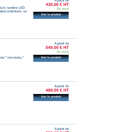
A partir de
430,00 € HT
35cm, lumière LED
En stock
tion extérieure, se
Voir le produit
A partir de
549,00 € HT
En stock
Voir le produit
erie
" non inclus "
A partir de
489,00 € HT
Voir le produit
A partir de