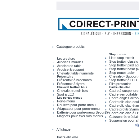
Catalogue produits
Stop trottoir
Liste stop trottoir
Les ardoises
Stop trottoir classic
Ardoises murales
Stop trottoir pied ac
Ardoise de table
Stop trottoir base p
Ardoise & support
Stop trottoir acier
Chevalet table numéroté
Chevalet - Support 
Présentoirs
Présentoir à brochures
Stop trottoir à LED
Présentoir à flyers
Film protection
Chevalet trottoir bois
Cadre clic clac
Chevalet trottoir bois
Cadre à suspendre
Spot à LED
Cadre verrouillable
Les portes-menus
Cadre angles arron
Porte-menu
Cadre clic clac cou
Roulette pour porte-menu
Cadre clic clac éta
Adaptateur pour porte-menu
Cadre profilé 25mm
Batterie pour porte-menu Securit®
Cadre clic clac à L
Magnets pour fixer vos menus
Caisson rétro éclai
Suspension pour af
Me
Affichage
Cadre clic clac