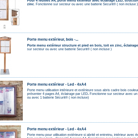
Pour 4 feuilles A4, porte menu extérieur avec éclairage LED, structure
zinc
. Fonctionne sur secteur ou avec une batterie Securit® ( non incluse )
Porte menu extérieur, bois -...
Porte menu extérieur
structure et pied en bois, toit en zinc,
éclairag
sur secteur ou avec une batterie Securit® ( non incluse )
Porte menu extérieur - Led - 4xA4
Porte menu utilisation intérieure et extérieure sous abris cadre bois coule
présenter 4 pages A4, éclairage par LED
.
Fonctionne sur secteur avec un 
ou avec 1 batterie Sécurit® ( non incluse)
Porte menu extérieur - Led - 4xA4
Porte menu pour utilisation extérieure si abrité et entretnu, intérieur avec