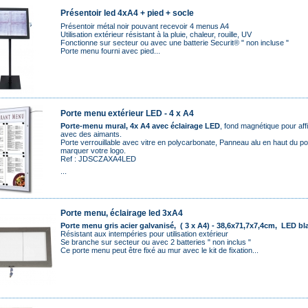
Présentoir led 4xA4 + pied + socle
Présentoir métal noir pouvant recevoir 4 menus A4
Utilisation extérieur résistant à la pluie, chaleur, rouille, UV
Fonctionne sur secteur ou avec une batterie Securit®
" non incluse "
Porte menu fourni avec pied...
Porte menu extérieur LED - 4 x A4
Porte-menu mural, 4x A4 avec éclairage LED
, fond magnétique pour af
avec des aimants.
Porte verrouillable
avec vitre en polycarbonate, Panneau alu en haut du p
marquer votre logo.
Ref : JDSCZAXA4LED
...
Porte menu, éclairage led 3xA4
Porte menu gris acier galvanisé, ( 3 x A4) - 38,6x71,7x7,4cm, LED b
Résistant aux intempéries pour utilisation extérieur
Se branche sur secteur ou avec 2 batteries
" non inclus "
Ce porte menu peut être fixé au mur avec le kit de fixation...