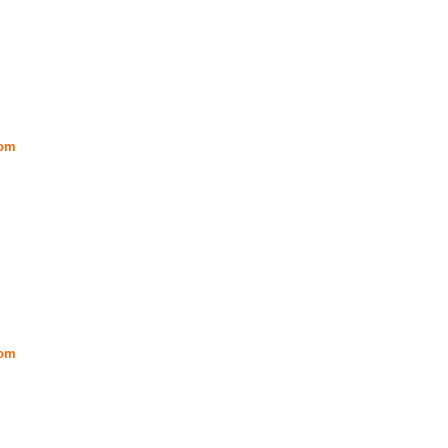
om
om