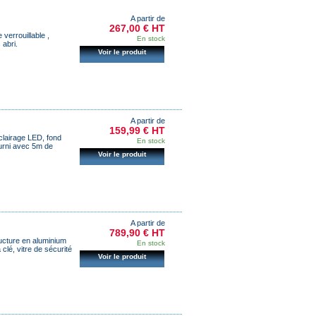
A partir de
267,00 € HT
verrouillable ,
En stock
abri.
Voir le produit
A partir de
159,99 € HT
lairage LED, fond
En stock
ourni avec 5m de
Voir le produit
A partir de
789,90 € HT
ucture en aluminium
En stock
clé, vitre de sécurité
Voir le produit