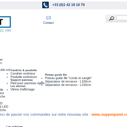
+33 (0)1 42 18 10 70
Contact
ier
vc
vélo sol
Cendrier & poubelle
Cendrier extérieur
Poteau guide file
Poubelle extérieure
Poteau guide file "corde et sangle"
Support panneau
Séparateur de terrasse - L100cm
Pied pour panneau rigide
Séparateur de terrasse - L150cm
Les vitrines
Vitrine d'affichage
dis
leur
nche
ED
ré LED
fiche
rci de passer vos commandes sur notre nouveau site :
www.suppexpand.c
Les ardoises