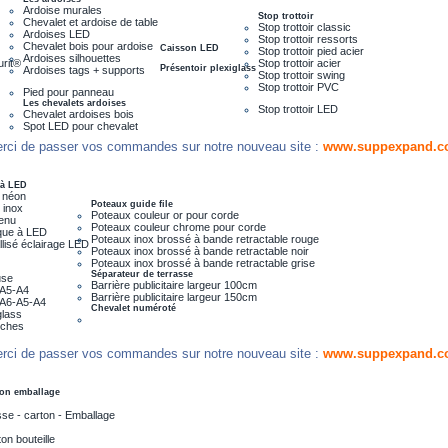
Ardoise murales
Stop trottoir
Chevalet et ardoise de table
Stop trottoir classic
Ardoises LED
Stop trottoir ressorts
Chevalet bois pour ardoise
Caisson LED
Stop trottoir pied acier
Ardoises silhouettes
urit®
Stop trottoir acier
Présentoir plexiglass
Ardoises tags + supports
Stop trottoir swing
Stop trottoir PVC
Pied pour panneau
Les chevalets ardoises
Stop trottoir LED
Chevalet ardoises bois
Spot LED pour chevalet
rci de passer vos commandes sur notre nouveau site :
www.suppexpand.c
 à LED
 néon
Poteaux guide file
 inox
Poteaux couleur or pour corde
menu
Poteaux couleur chrome pour corde
que à LED
Poteaux inox brossé à bande retractable rouge
lisé éclairage LED
Poteaux inox brossé à bande retractable noir
Poteaux inox brossé à bande retractable grise
Séparateur de terrasse
use
Barrière publicitaire largeur 100cm
e A5-A4
Barrière publicitaire largeur 150cm
e A6-A5-A4
Chevalet numéroté
glass
iches
rci de passer vos commandes sur notre nouveau site :
www.suppexpand.c
on emballage
se - carton - Emballage
on bouteille