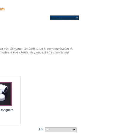
om
Select Language
▼
t très élégants. Ils faciliteront la communication de
rtantes à vos clients. Ils peuvent être monter sur
6 magnets
Tri