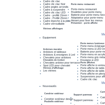
Cadre clic clac
Cadre clic clac Noir
Porte menu restaurant
Cadre angles arrondis
Porte-menu restaurant
Cadre à suspendre
Roulettes pour porte-menu
Cadre clic clac LED
Batterie pour porte-menu Sec
Cadre - profilé 15mm
Adaptateur pour porte-menu
Cadre - Profilé 25mm
Aimant pour fixer les menus
Cadre étanche à la pluie
Présentoir - porte affiche
Cadre vérrouillable
Vitrines affichages
Me
Equipement
Porte menus lumineux
Porte-menu éclairage
Porte-menu à LED en
Ardoises murales
Batterie pour porte-
Ardoises et tableaux
Porte-menu en acryli
Ardoises & enseignes à Led
Porte-menu gris métal
Chevalets pour ardoises
Enseigne à LED
Chevalets de trottoir
Chevalets ardoise pour terrasse
Porte affiches
Porte affiche à vento
Spot LED pour chevalet
Porte affiche de tabl
Vitrines d'affichage
Les vitrines
Porte affiche de tabl
Porte affiche en plexi
Suspensions pour aff
Cadre clic clac
Me
Nouveautés
Cart
Cendrier extérieur
Support panneau
Cais
Cendrier extérieur design
Support panneau
Poubelle extérieur
Cart