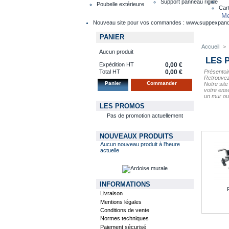
Support panneau rigide
Poubelle extérieure
Cart
Me
Nouveau site pour vos commandes : www.suppexpan
PANIER
Accueil
>
Aucun produit
LES 
Expédition HT
0,00 €
Présentoi
Total HT
0,00 €
Retrouvez
Panier
Commander
Notre site
votre ense
un mur ou 
LES PROMOS
Pas de promotion actuellement
NOUVEAUX PRODUITS
Aucun nouveau produit à l'heure
actuelle
INFORMATIONS
Livraison
Mentions légales
Conditions de vente
Normes techniques
Paiement sécurisé