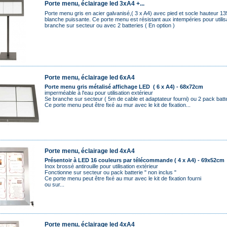
Porte menu, éclairage led 3xA4 +...
Porte menu gris en acier galvanisé,( 3 x A4) avec pied et socle hauteur 1
blanche puissante. Ce porte menu est résistant aux intempéries pour utilisa
branche sur secteur ou avec 2 batteries ( En option )
Porte menu, éclairage led 6xA4
Porte menu gris métalisé affichage LED ( 6 x A4) - 68x72cm
imperméable à l'eau pour utilisation extérieur
Se branche sur secteur ( 5m de cable et adaptateur fourni) ou 2 pack batt
Ce porte menu peut être fixé au mur avec le kit de fixation...
Porte menu, éclairage led 4xA4
Présentoir à LED 16 couleurs par télécommande ( 4 x A4) - 69x52cm
Inox brossé antirouille pour utilisation extérieur
Fonctionne sur secteur ou pack batterie
" non inclus "
Ce porte menu peut être fixé au mur avec le kit de fixation fourni
ou sur...
Porte menu, éclairage led 4xA4