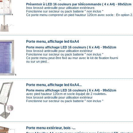
Présentoir à LED 16 couleurs par télécommande ( 4 x A4) - 69x52cm
Inox brossé antirouille pour utilisation extérieure.
Fonctionne sur secteur ou pack batterie
" non inclus "
Ce porte menu
comprend un pied hauteur 120cm avec socle : En option 2.
Porte menu, affichage led 6xA4
Porte menu affichage LED 16 couleurs ( 6 x A4) - 99x52cm
Inox brossé antirouille pour utilisation extérieur
Fonctionne sur secteur ou pack batterie
" non inclus "
Ce porte menu peut être fixé au mur avec le kit de fixation fourni
ou sur un pied...
Porte menu, affichage led 6xA4...
Porte menu affichage LED 16 couleurs ( 6 x A4) - 99x52cm
avec pied hauteur 120cm et socle équipé de 2 roulettes
.
Inox brossé antirouille pour utilisation extérieur
Fonctionne sur secteur ou pack batterie
" non inclus "
Porte menu extérieur, bois -...