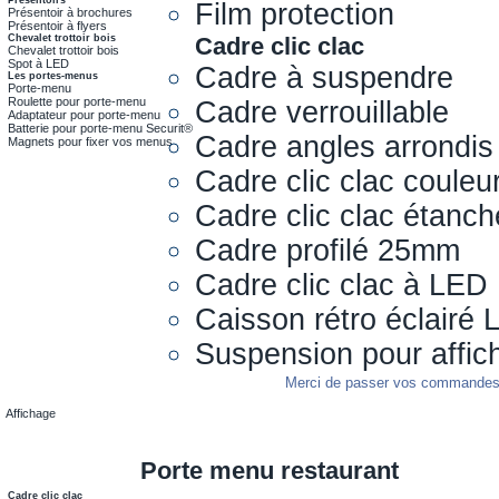
Film protection
Présentoir à brochures
Présentoir à flyers
Chevalet trottoir bois
Cadre clic clac
Chevalet trottoir bois
Spot à LED
Cadre à suspendre
Les portes-menus
Porte-menu
Roulette pour porte-menu
Cadre verrouillable
Adaptateur pour porte-menu
Batterie pour porte-menu Securit®
Cadre angles arrondis
Magnets pour fixer vos menus
Cadre clic clac couleu
Cadre clic clac étanch
Cadre profilé 25mm
Cadre clic clac à LED
Caisson rétro éclairé
Suspension pour affic
Merci de passer vos commandes s
Affichage
Porte menu restaurant
Cadre clic clac