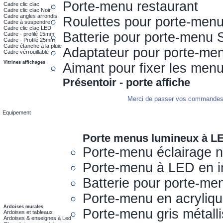
Porte-menu restaurant
Cadre clic clac
Cadre clic clac Noir
Cadre angles arrondis
Roulettes pour porte-men
Cadre à suspendre
Cadre clic clac LED
Batterie pour porte-menu 
Cadre - profilé 15mm
Cadre - Profilé 25mm
Cadre étanche à la pluie
Adaptateur pour porte-me
Cadre vérrouillable
Vitrines affichages
Aimant pour fixer les men
Présentoir - porte affiche
Merci de passer vos commandes s
Equipement
Porte menus lumineux à L
Porte-menu éclairage 
Porte-menu à LED en i
Batterie pour porte-me
Porte-menu en acryliq
Ardoises murales
Porte-menu gris métall
Ardoises et tableaux
Ardoises & enseignes à Led