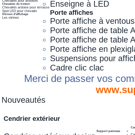
Chevalets pour ardoises
Enseigne à LED
Chevalets de trottoir
Chevalets ardoise pour terrasse
Porte affiches
Spot LED pour chevalet
Vitrines d'affichage
Les vitrines
Porte affiche à ventou
Porte affiche de table 
Porte affiche de table
Porte affiche en plexig
Suspensions pour affi
Cadre clic clac
Merci de passer vos com
www.su
Nouveautés
Cendrier extérieur
Ca
Support panneau
Ca