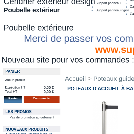
Cendrier extérieur design
Support panneau
Ca
Poubelle extérieur
Support panneau rigide
Ca
Poubelle extérieure
Merci de passer vos com
www.su
Nouveau site pour vos commandes
PANIER
Accueil
>
Poteaux guide 
Aucun produit
Expédition HT
0,00 €
POTEAUX D'ACCUEIL À BA
Total HT
0,00 €
Panier
Commander
LES PROMOS
Pas de promotion actuellement
NOUVEAUX PRODUITS
Aucun nouveau produit à l'heure