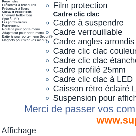
Présentoirs
Film protection
Présentoir à brochures
Présentoir à flyers
Chevalet trottoir bois
Cadre clic clac
Chevalet trottoir bois
Spot à LED
Cadre à suspendre
Les portes-menus
Porte-menu
Roulette pour porte-menu
Cadre verrouillable
Adaptateur pour porte-menu
Batterie pour porte-menu Securit®
Cadre angles arrondis
Magnets pour fixer vos menus
Cadre clic clac couleu
Cadre clic clac étanch
Cadre profilé 25mm
Cadre clic clac à LED
Caisson rétro éclairé
Suspension pour affic
Merci de passer vos com
www.su
Affichage