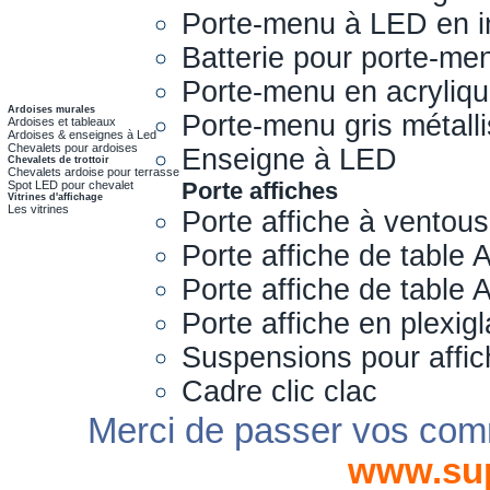
Porte-menu à LED en i
Batterie pour porte-me
Porte-menu en acryliq
Ardoises murales
Porte-menu gris métall
Ardoises et tableaux
Ardoises & enseignes à Led
Chevalets pour ardoises
Enseigne à LED
Chevalets de trottoir
Chevalets ardoise pour terrasse
Porte affiches
Spot LED pour chevalet
Vitrines d'affichage
Les vitrines
Porte affiche à ventou
Porte affiche de table 
Porte affiche de table
Porte affiche en plexig
Suspensions pour affi
Cadre clic clac
Merci de passer vos com
www.su