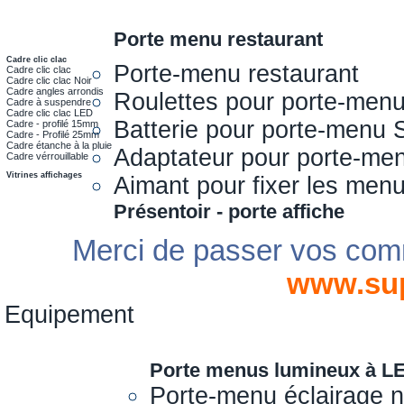
Porte menu restaurant
Cadre clic clac
Porte-menu restaurant
Cadre clic clac
Cadre clic clac Noir
Cadre angles arrondis
Roulettes pour porte-men
Cadre à suspendre
Cadre clic clac LED
Batterie pour porte-menu 
Cadre - profilé 15mm
Cadre - Profilé 25mm
Cadre étanche à la pluie
Adaptateur pour porte-me
Cadre vérrouillable
Vitrines affichages
Aimant pour fixer les men
Présentoir - porte affiche
Merci de passer vos com
www.su
Equipement
Porte menus lumineux à L
Porte-menu éclairage 