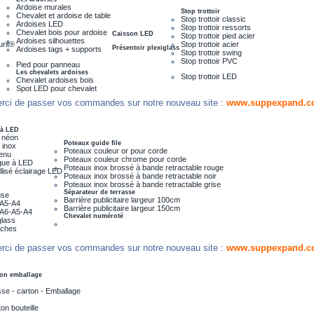
Ardoise murales
Stop trottoir
Chevalet et ardoise de table
Stop trottoir classic
Ardoises LED
Stop trottoir ressorts
Chevalet bois pour ardoise
Caisson LED
Stop trottoir pied acier
Ardoises silhouettes
urit®
Stop trottoir acier
Présentoir plexiglass
Ardoises tags + supports
Stop trottoir swing
Stop trottoir PVC
Pied pour panneau
Les chevalets ardoises
Stop trottoir LED
Chevalet ardoises bois
Spot LED pour chevalet
rci de passer vos commandes sur notre nouveau site :
www.suppexpand.c
 à LED
 néon
Poteaux guide file
 inox
Poteaux couleur or pour corde
menu
Poteaux couleur chrome pour corde
que à LED
Poteaux inox brossé à bande retractable rouge
lisé éclairage LED
Poteaux inox brossé à bande retractable noir
Poteaux inox brossé à bande retractable grise
Séparateur de terrasse
use
Barrière publicitaire largeur 100cm
e A5-A4
Barrière publicitaire largeur 150cm
e A6-A5-A4
Chevalet numéroté
glass
iches
rci de passer vos commandes sur notre nouveau site :
www.suppexpand.c
on emballage
se - carton - Emballage
on bouteille