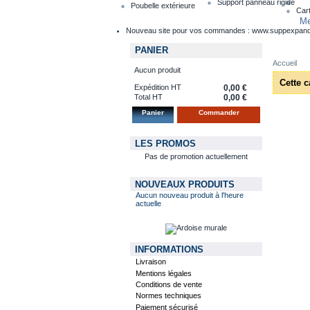
Support panneau rigide
Poubelle extérieure
Cart
Me
Nouveau site pour vos commandes : www.suppexpan
PANIER
Accueil
Aucun produit
Cette c
Expédition HT
0,00 €
Total HT
0,00 €
Panier
Commander
LES PROMOS
Pas de promotion actuellement
NOUVEAUX PRODUITS
Aucun nouveau produit à l'heure
actuelle
INFORMATIONS
Livraison
Mentions légales
Conditions de vente
Normes techniques
Paiement sécurisé