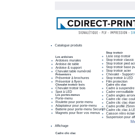
Catalogue produits
Stop trottoir
Liste stop trottoir
Les ardoises
Stop trottoir classic
Ardoises murales
Stop trottoir pied ac
Ardoise de table
Stop trottoir base p
Ardoise & support
Stop trottoir acier
Chevalet table numéroté
Chevalet - Support 
Présentoirs
Présentoir à brochures
Stop trottoir à LED
Présentoir à flyers
Film protection
Chevalet trottoir bois
Cadre clic clac
Chevalet trottoir bois
Cadre à suspendre
Spot à LED
Cadre verrouillable
Les portes-menus
Cadre angles arron
Porte-menu
Cadre clic clac cou
Roulette pour porte-menu
Cadre clic clac éta
Adaptateur pour porte-menu
Cadre profilé 25mm
Batterie pour porte-menu Securit®
Cadre clic clac à L
Magnets pour fixer vos menus
Caisson rétro éclai
Suspension pour af
Me
Affichage
Cadre clic clac