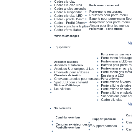
Cadre clic clac
Cadre clic clac Noir
Porte menu restaurant
Cadre angles arrondis
Porte-menu restaurant
Cadre à suspendre
Roulettes pour porte-menu
Cadre clic clac LED
Batterie pour porte-menu Sec
Cadre - profilé 15mm
Adaptateur pour porte-menu
Cadre - Profilé 25mm
Aimant pour fixer les menus
Cadre étanche à la pluie
Présentoir - porte affiche
Cadre vérrouillable
Vitrines affichages
Me
Equipement
Porte menus lumineux
Porte-menu éclairage
Porte-menu à LED en
Ardoises murales
Batterie pour porte-
Ardoises et tableaux
Porte-menu en acryli
Ardoises & enseignes à Led
Porte-menu gris métal
Chevalets pour ardoises
Enseigne à LED
Chevalets de trottoir
Chevalets ardoise pour terrasse
Porte affiches
Porte affiche à vento
Spot LED pour chevalet
Porte affiche de tabl
Vitrines d'affichage
Les vitrines
Porte affiche de tabl
Porte affiche en plexi
Suspensions pour aff
Cadre clic clac
Me
Nouveautés
Cart
Cendrier extérieur
Support panneau
Cais
Cendrier extérieur design
Support panneau
Poubelle extérieur
Cart