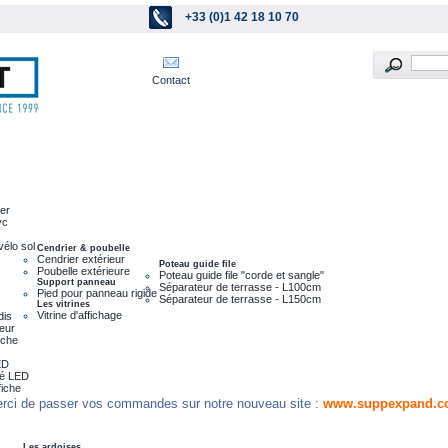
+33 (0)1 42 18 10 70
Contact
ier
vc
vélo sol
Cendrier & poubelle
Cendrier extérieur
Poteau guide file
Poubelle extérieure
Poteau guide file "corde et sangle"
Support panneau
Séparateur de terrasse - L100cm
Pied pour panneau rigide
Séparateur de terrasse - L150cm
Les vitrines
Vitrine d'affichage
dis
leur
nche
ED
ré LED
fiche
rci de passer vos commandes sur notre nouveau site :
www.suppexpand.c
Les ardoises