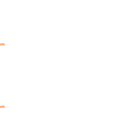
om
om