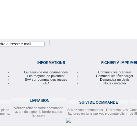
INFORMATIONS
FICHIER À IMPRIME
Livraison de vos commandes
Comment les préparer
Les moyens de paiement
Comment les télécharger
SAV sur commandes recues
Demandez un devis
FAQ
Nous contacter
LIVRAISON
SUIVI DE COMMANDE
Vérifiez l'état de votre commande
 place
Suivez vos commandes - Retrouvez vos
Cont
avant de signer le bordereau de
ements.
factures en ligne sur votre compte client
de 9
livraison