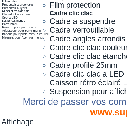
Présentoirs
Film protection
Présentoir à brochures
Présentoir à flyers
Chevalet trottoir bois
Cadre clic clac
Chevalet trottoir bois
Spot à LED
Cadre à suspendre
Les portes-menus
Porte-menu
Roulette pour porte-menu
Cadre verrouillable
Adaptateur pour porte-menu
Batterie pour porte-menu Securit®
Cadre angles arrondis
Magnets pour fixer vos menus
Cadre clic clac couleu
Cadre clic clac étanch
Cadre profilé 25mm
Cadre clic clac à LED
Caisson rétro éclairé
Suspension pour affic
Merci de passer vos com
www.su
Affichage