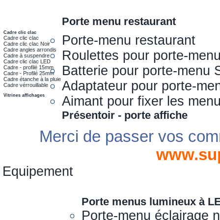
Porte menu restaurant
Cadre clic clac
Porte-menu restaurant
Cadre clic clac
Cadre clic clac Noir
Cadre angles arrondis
Roulettes pour porte-men
Cadre à suspendre
Cadre clic clac LED
Batterie pour porte-menu 
Cadre - profilé 15mm
Cadre - Profilé 25mm
Cadre étanche à la pluie
Adaptateur pour porte-me
Cadre vérrouillable
Vitrines affichages
Aimant pour fixer les men
Présentoir - porte affiche
Merci de passer vos com
www.su
Equipement
Porte menus lumineux à L
Porte-menu éclairage 