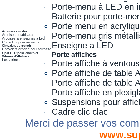
Porte-menu à LED en i
Batterie pour porte-me
Porte-menu en acryliq
Ardoises murales
Porte-menu gris métall
Ardoises et tableaux
Ardoises & enseignes à Led
Chevalets pour ardoises
Enseigne à LED
Chevalets de trottoir
Chevalets ardoise pour terrasse
Porte affiches
Spot LED pour chevalet
Vitrines d'affichage
Les vitrines
Porte affiche à ventou
Porte affiche de table 
Porte affiche de table
Porte affiche en plexig
Suspensions pour affi
Cadre clic clac
Merci de passer vos com
www.su