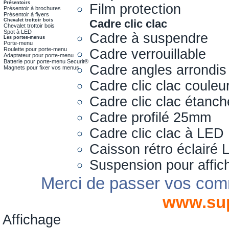
Présentoirs
Film protection
Présentoir à brochures
Présentoir à flyers
Chevalet trottoir bois
Cadre clic clac
Chevalet trottoir bois
Spot à LED
Cadre à suspendre
Les portes-menus
Porte-menu
Roulette pour porte-menu
Cadre verrouillable
Adaptateur pour porte-menu
Batterie pour porte-menu Securit®
Cadre angles arrondis
Magnets pour fixer vos menus
Cadre clic clac couleu
Cadre clic clac étanch
Cadre profilé 25mm
Cadre clic clac à LED
Caisson rétro éclairé
Suspension pour affic
Merci de passer vos com
www.su
Affichage