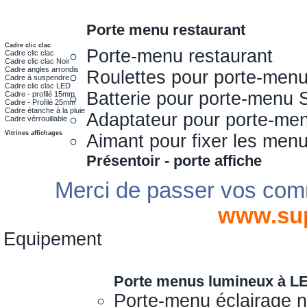
Porte menu restaurant
Cadre clic clac
Porte-menu restaurant
Cadre clic clac
Cadre clic clac Noir
Cadre angles arrondis
Roulettes pour porte-men
Cadre à suspendre
Cadre clic clac LED
Batterie pour porte-menu 
Cadre - profilé 15mm
Cadre - Profilé 25mm
Cadre étanche à la pluie
Adaptateur pour porte-me
Cadre vérrouillable
Vitrines affichages
Aimant pour fixer les men
Présentoir - porte affiche
Merci de passer vos com
www.su
Equipement
Porte menus lumineux à L
Porte-menu éclairage 