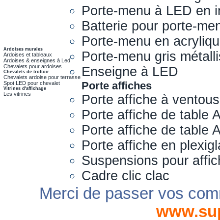
Porte-menu à LED en i
Batterie pour porte-me
Porte-menu en acryliq
Ardoises murales
Porte-menu gris métall
Ardoises et tableaux
Ardoises & enseignes à Led
Chevalets pour ardoises
Enseigne à LED
Chevalets de trottoir
Chevalets ardoise pour terrasse
Porte affiches
Spot LED pour chevalet
Vitrines d'affichage
Les vitrines
Porte affiche à ventou
Porte affiche de table 
Porte affiche de table
Porte affiche en plexig
Suspensions pour affi
Cadre clic clac
Merci de passer vos com
www.su