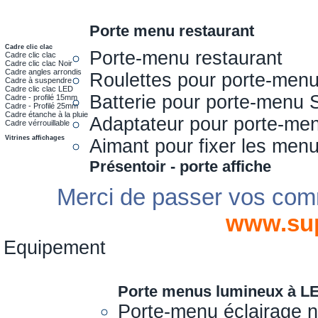
Porte menu restaurant
Cadre clic clac
Porte-menu restaurant
Cadre clic clac
Cadre clic clac Noir
Cadre angles arrondis
Roulettes pour porte-men
Cadre à suspendre
Cadre clic clac LED
Batterie pour porte-menu 
Cadre - profilé 15mm
Cadre - Profilé 25mm
Cadre étanche à la pluie
Adaptateur pour porte-me
Cadre vérrouillable
Vitrines affichages
Aimant pour fixer les men
Présentoir - porte affiche
Merci de passer vos com
www.su
Equipement
Porte menus lumineux à L
Porte-menu éclairage 