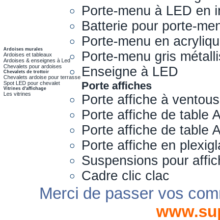
Porte-menu à LED en i
Batterie pour porte-me
Porte-menu en acryliq
Ardoises murales
Porte-menu gris métall
Ardoises et tableaux
Ardoises & enseignes à Led
Chevalets pour ardoises
Enseigne à LED
Chevalets de trottoir
Chevalets ardoise pour terrasse
Porte affiches
Spot LED pour chevalet
Vitrines d'affichage
Les vitrines
Porte affiche à ventou
Porte affiche de table 
Porte affiche de table
Porte affiche en plexig
Suspensions pour affi
Cadre clic clac
Merci de passer vos com
www.su