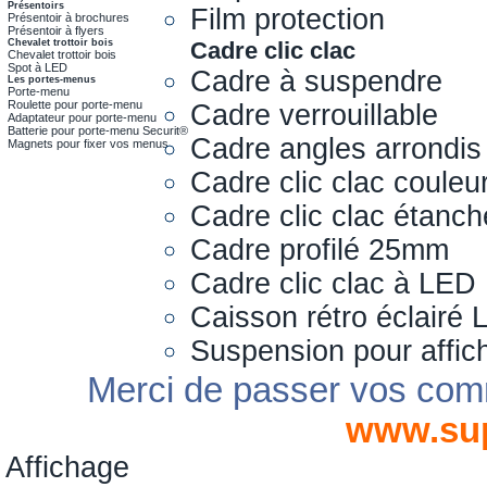
Présentoirs
Film protection
Présentoir à brochures
Présentoir à flyers
Chevalet trottoir bois
Cadre clic clac
Chevalet trottoir bois
Spot à LED
Cadre à suspendre
Les portes-menus
Porte-menu
Roulette pour porte-menu
Cadre verrouillable
Adaptateur pour porte-menu
Batterie pour porte-menu Securit®
Cadre angles arrondis
Magnets pour fixer vos menus
Cadre clic clac couleu
Cadre clic clac étanch
Cadre profilé 25mm
Cadre clic clac à LED
Caisson rétro éclairé
Suspension pour affic
Merci de passer vos com
www.su
Affichage