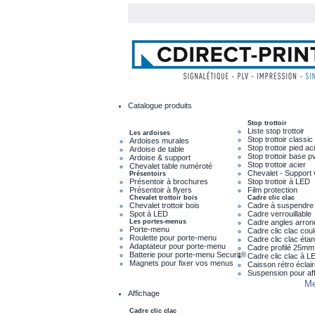
Catalogue produits
Stop trottoir
Liste stop trottoir
Les ardoises
Stop trottoir classic
Ardoises murales
Stop trottoir pied ac
Ardoise de table
Stop trottoir base p
Ardoise & support
Stop trottoir acier
Chevalet table numéroté
Chevalet - Support 
Présentoirs
Présentoir à brochures
Stop trottoir à LED
Présentoir à flyers
Film protection
Chevalet trottoir bois
Cadre clic clac
Chevalet trottoir bois
Cadre à suspendre
Spot à LED
Cadre verrouillable
Les portes-menus
Cadre angles arron
Porte-menu
Cadre clic clac cou
Roulette pour porte-menu
Cadre clic clac éta
Adaptateur pour porte-menu
Cadre profilé 25mm
Batterie pour porte-menu Securit®
Cadre clic clac à L
Magnets pour fixer vos menus
Caisson rétro éclai
Suspension pour af
Me
Affichage
Cadre clic clac