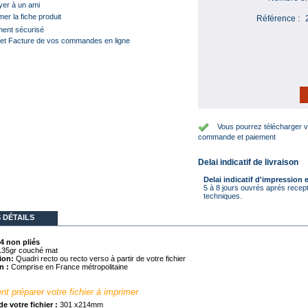
er à un ami
mer la fiche produit
Référence :
ent sécurisé
et Facture de vos commandes en ligne
Vous pourrez télécharger vo
commande et paiement
Delai indicatif de livraison
Delai indicatif d'impression e
5 à 8 jours ouvrés aprés recep
techniques.
 DÉTAILS
4 non pliés
 135gr couché mat
ion:
Quadri recto ou recto verso à partir de votre fichier
n :
Comprise en France métropolitaine
 préparer votre fichier à imprimer
e votre fichier :
301 x214mm