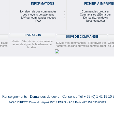
INFORMATIONS
FICHIER À IMPRIME
Livraison de vos commandes
Comment les préparer
Les moyens de paiement
Comment les télécharger
SAV sur commandes recues
Demandez un devis
FAQ
Nous contacter
LIVRAISON
SUIVI DE COMMANDE
Vérifiez l'état de votre commande
 place
Suivez vos commandes - Retrouvez vos
Cont
avant de signer le bordereau de
ements.
factures en ligne sur votre compte client
de 9
livraison
Renseignements - Demandes de devis - Conseils : Tél + 33 (0) 1 42 18 10 
SAS C DIRECT 23 rue du départ 75014 PARIS - RCS Paris 422 159 335 00013