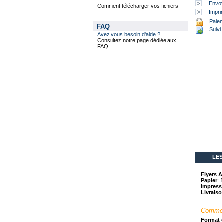
Envoy
Comment télécharger vos fichiers
Impri
Paiem
FAQ
Suivi 
Avez vous besoin d'aide ?
Consultez notre page dédiée aux
FAQ.
LES
Flyers A
Papier
:
Impress
Livraiso
Comment
Format d