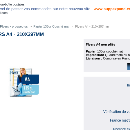
on-boîte postales
rci de passer vos commandes sur notre nouveau site :
www.suppexpand.c
d.com
Flyers - prospectus
>
Papier 135gr Couché mat
>
Flyers A4 - 210x297mm
RS A4 - 210X297MM
Flyers A4 non pliés
Papier
: 135gr couché mat
Impression:
Quadri recto ou re
Livraison :
Comprise en France
I
Vérification de vo
France métro
Nombre ex