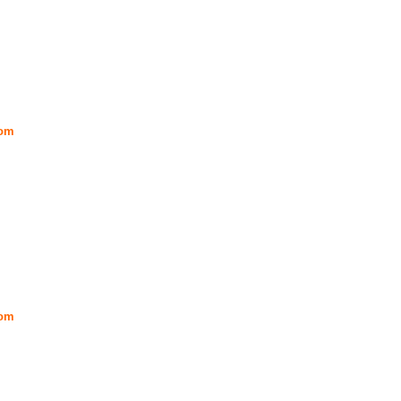
om
om