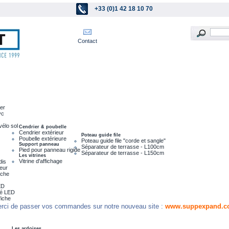
+33 (0)1 42 18 10 70
Contact
ier
vc
vélo sol
Cendrier & poubelle
Cendrier extérieur
Poteau guide file
Poubelle extérieure
Poteau guide file "corde et sangle"
Support panneau
Séparateur de terrasse - L100cm
Pied pour panneau rigide
Séparateur de terrasse - L150cm
Les vitrines
Vitrine d'affichage
dis
leur
nche
ED
ré LED
fiche
rci de passer vos commandes sur notre nouveau site :
www.suppexpand.c
Les ardoises