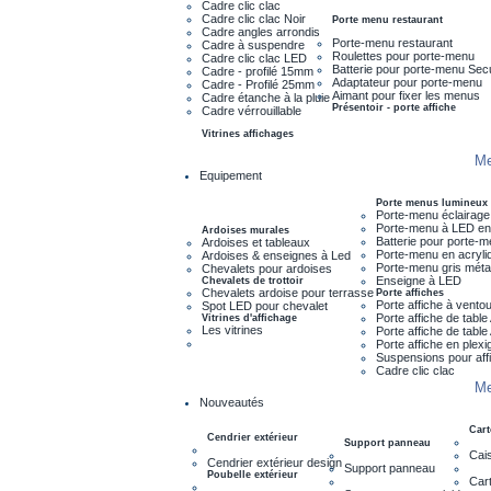
Cadre clic clac
Cadre clic clac Noir
Porte menu restaurant
Cadre angles arrondis
Porte-menu restaurant
Cadre à suspendre
Roulettes pour porte-menu
Cadre clic clac LED
Batterie pour porte-menu Sec
Cadre - profilé 15mm
Adaptateur pour porte-menu
Cadre - Profilé 25mm
Aimant pour fixer les menus
Cadre étanche à la pluie
Présentoir - porte affiche
Cadre vérrouillable
Vitrines affichages
Me
Equipement
Porte menus lumineux
Porte-menu éclairage
Porte-menu à LED en
Ardoises murales
Batterie pour porte-
Ardoises et tableaux
Porte-menu en acryli
Ardoises & enseignes à Led
Porte-menu gris métal
Chevalets pour ardoises
Enseigne à LED
Chevalets de trottoir
Chevalets ardoise pour terrasse
Porte affiches
Porte affiche à vento
Spot LED pour chevalet
Porte affiche de tabl
Vitrines d'affichage
Les vitrines
Porte affiche de tabl
Porte affiche en plexi
Suspensions pour aff
Cadre clic clac
Me
Nouveautés
Cart
Cendrier extérieur
Support panneau
Cais
Cendrier extérieur design
Support panneau
Poubelle extérieur
Cart