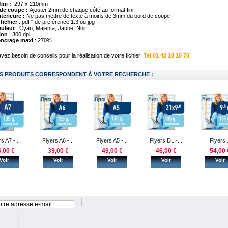
ini :
297 x 210mm
de coupe :
Ajouter 2mm de chaque côté au format fini
térieure :
Ne pas mettre de texte à moins de 3mm du bord de coupe
fichier
: pdf " de préférence 1.3 ou jpg
uleur
: Cyan, Majenta, Jaune, Noir
ion
: 300 dpi
encrage maxi
: 270%
vez besoin de conseils pour la réalisation de votre fichier
Tel 01 42 18 10 70
S PRODUITS CORRESPONDENT À VOTRE RECHERCHE :
s A7 -...
Flyers A6 -...
Flyers A5 -...
Flyers DL -...
Flyers..
,00 €
39,00 €
49,00 €
46,00 €
54,00 
Voir
Voir
Voir
Voir
Voir