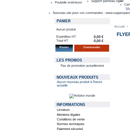
Support panneau rigide
Poubelle extérieure
Cart
Me
Nouveau site pour vos commandes : www.suppexpan
PANIER
Accueil
>
Aucun produit
FLYE
Expédition HT
0,00 €
Total HT
0,00 €
Panier
Commander
LES PROMOS
Pas de promotion actuellement
NOUVEAUX PRODUITS
Aucun nouveau produit à l'heure
actuelle
INFORMATIONS
Livraison
Mentions légales
Conditions de vente
Normes techniques
Paiement sécurisé