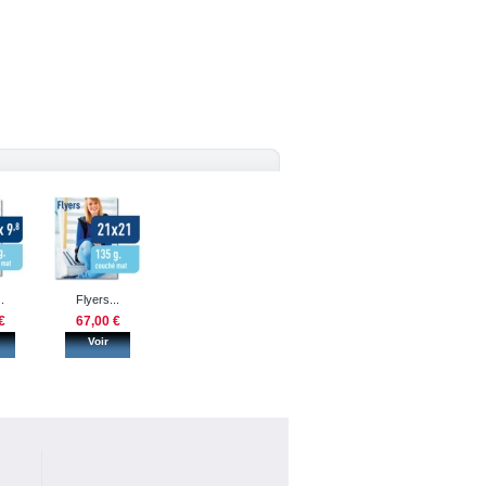
.
Flyers...
€
67,00 €
Voir