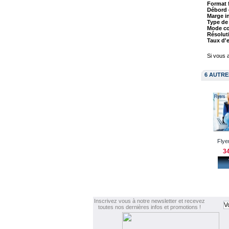
Format f
Débord 
Marge in
Type de 
Mode co
Résolut
Taux d'
Si vous a
6 AUTRE
Flyer
34
Inscrivez vous à notre newsletter et recevez
toutes nos dernières infos et promotions !