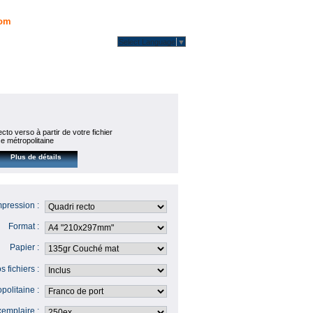
om
Select Language
▼
cto verso à partir de votre fichier
 métropolitaine
Plus de détails
mpression :
Format :
Papier :
s fichiers :
politaine :
emplaire :