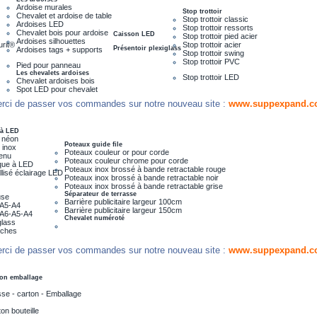
Ardoise murales
Stop trottoir
Chevalet et ardoise de table
Stop trottoir classic
Ardoises LED
Stop trottoir ressorts
Chevalet bois pour ardoise
Caisson LED
Stop trottoir pied acier
Ardoises silhouettes
urit®
Stop trottoir acier
Présentoir plexiglass
Ardoises tags + supports
Stop trottoir swing
Stop trottoir PVC
Pied pour panneau
Les chevalets ardoises
Stop trottoir LED
Chevalet ardoises bois
Spot LED pour chevalet
rci de passer vos commandes sur notre nouveau site :
www.suppexpand.c
 à LED
 néon
Poteaux guide file
 inox
Poteaux couleur or pour corde
menu
Poteaux couleur chrome pour corde
que à LED
Poteaux inox brossé à bande retractable rouge
lisé éclairage LED
Poteaux inox brossé à bande retractable noir
Poteaux inox brossé à bande retractable grise
Séparateur de terrasse
use
Barrière publicitaire largeur 100cm
e A5-A4
Barrière publicitaire largeur 150cm
e A6-A5-A4
Chevalet numéroté
glass
iches
rci de passer vos commandes sur notre nouveau site :
www.suppexpand.c
on emballage
se - carton - Emballage
on bouteille