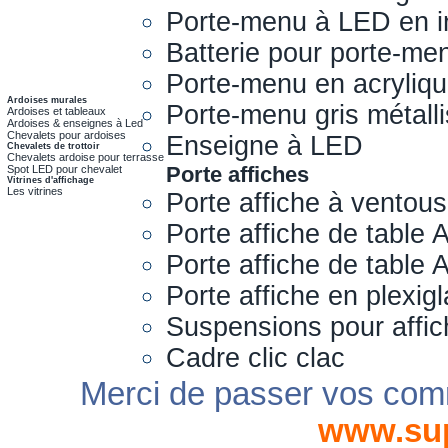
Porte-menu à LED en i
Batterie pour porte-me
Porte-menu en acryliq
Ardoises murales
Porte-menu gris métall
Ardoises et tableaux
Ardoises & enseignes à Led
Chevalets pour ardoises
Enseigne à LED
Chevalets de trottoir
Chevalets ardoise pour terrasse
Porte affiches
Spot LED pour chevalet
Vitrines d'affichage
Les vitrines
Porte affiche à ventou
Porte affiche de table 
Porte affiche de table
Porte affiche en plexig
Suspensions pour affi
Cadre clic clac
Merci de passer vos com
www.su