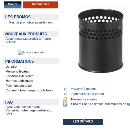
Panier
Commander
LES PROMOS
Pas de promotion actuellement
NOUVEAUX PRODUITS
Aucun nouveau produit à l'heure
actuelle
INFORMATIONS
Livraison
Mentions légales
Conditions de vente
Normes techniques
Paiement sécurisé
Envoyer à un ami
Comment télécharger vos fichiers
Imprimer la fiche produit
Paiement sécurisé
FAQ
Suivi et Facture de vos commandes en li
Avez vous besoin d'aide ?
Consultez notre page dédiée aux
FAQ.
LES DÉTAILS