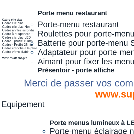
Porte menu restaurant
Cadre clic clac
Porte-menu restaurant
Cadre clic clac
Cadre clic clac Noir
Cadre angles arrondis
Roulettes pour porte-men
Cadre à suspendre
Cadre clic clac LED
Batterie pour porte-menu 
Cadre - profilé 15mm
Cadre - Profilé 25mm
Cadre étanche à la pluie
Adaptateur pour porte-me
Cadre vérrouillable
Vitrines affichages
Aimant pour fixer les men
Présentoir - porte affiche
Merci de passer vos com
www.su
Equipement
Porte menus lumineux à L
Porte-menu éclairage 