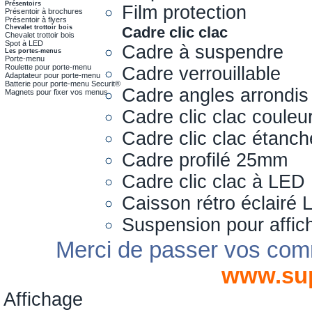
Présentoirs
Film protection
Présentoir à brochures
Présentoir à flyers
Chevalet trottoir bois
Cadre clic clac
Chevalet trottoir bois
Spot à LED
Cadre à suspendre
Les portes-menus
Porte-menu
Roulette pour porte-menu
Cadre verrouillable
Adaptateur pour porte-menu
Batterie pour porte-menu Securit®
Cadre angles arrondis
Magnets pour fixer vos menus
Cadre clic clac couleu
Cadre clic clac étanch
Cadre profilé 25mm
Cadre clic clac à LED
Caisson rétro éclairé
Suspension pour affic
Merci de passer vos com
www.su
Affichage