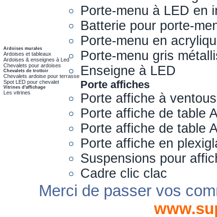
Porte-menu à LED en i
Batterie pour porte-me
Porte-menu en acryliq
Ardoises murales
Porte-menu gris métall
Ardoises et tableaux
Ardoises & enseignes à Led
Chevalets pour ardoises
Enseigne à LED
Chevalets de trottoir
Chevalets ardoise pour terrasse
Porte affiches
Spot LED pour chevalet
Vitrines d'affichage
Les vitrines
Porte affiche à ventou
Porte affiche de table 
Porte affiche de table
Porte affiche en plexig
Suspensions pour affi
Cadre clic clac
Merci de passer vos com
www.su