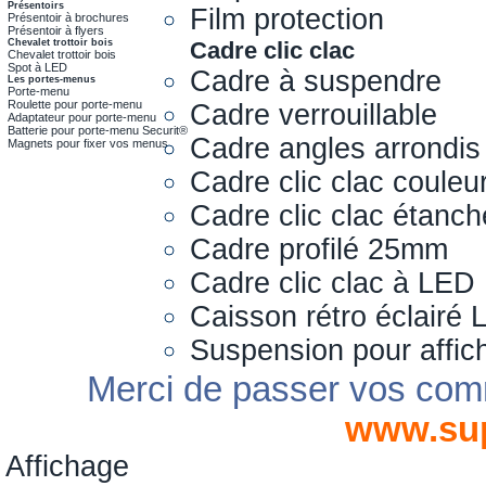
Présentoirs
Film protection
Présentoir à brochures
Présentoir à flyers
Chevalet trottoir bois
Cadre clic clac
Chevalet trottoir bois
Spot à LED
Cadre à suspendre
Les portes-menus
Porte-menu
Roulette pour porte-menu
Cadre verrouillable
Adaptateur pour porte-menu
Batterie pour porte-menu Securit®
Cadre angles arrondis
Magnets pour fixer vos menus
Cadre clic clac couleu
Cadre clic clac étanch
Cadre profilé 25mm
Cadre clic clac à LED
Caisson rétro éclairé
Suspension pour affic
Merci de passer vos com
www.su
Affichage