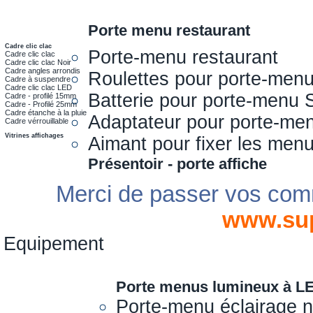
Porte menu restaurant
Cadre clic clac
Porte-menu restaurant
Cadre clic clac
Cadre clic clac Noir
Cadre angles arrondis
Roulettes pour porte-men
Cadre à suspendre
Cadre clic clac LED
Batterie pour porte-menu 
Cadre - profilé 15mm
Cadre - Profilé 25mm
Cadre étanche à la pluie
Adaptateur pour porte-me
Cadre vérrouillable
Vitrines affichages
Aimant pour fixer les men
Présentoir - porte affiche
Merci de passer vos com
www.su
Equipement
Porte menus lumineux à L
Porte-menu éclairage 