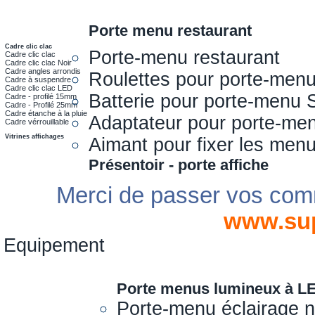
Porte menu restaurant
Cadre clic clac
Porte-menu restaurant
Cadre clic clac
Cadre clic clac Noir
Cadre angles arrondis
Roulettes pour porte-men
Cadre à suspendre
Cadre clic clac LED
Batterie pour porte-menu 
Cadre - profilé 15mm
Cadre - Profilé 25mm
Cadre étanche à la pluie
Adaptateur pour porte-me
Cadre vérrouillable
Vitrines affichages
Aimant pour fixer les men
Présentoir - porte affiche
Merci de passer vos com
www.su
Equipement
Porte menus lumineux à L
Porte-menu éclairage 