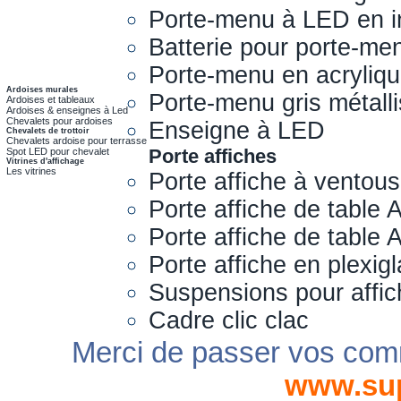
Porte-menu à LED en i
Batterie pour porte-me
Porte-menu en acryliq
Ardoises murales
Porte-menu gris métall
Ardoises et tableaux
Ardoises & enseignes à Led
Chevalets pour ardoises
Enseigne à LED
Chevalets de trottoir
Chevalets ardoise pour terrasse
Porte affiches
Spot LED pour chevalet
Vitrines d'affichage
Les vitrines
Porte affiche à ventou
Porte affiche de table 
Porte affiche de table
Porte affiche en plexig
Suspensions pour affi
Cadre clic clac
Merci de passer vos com
www.su