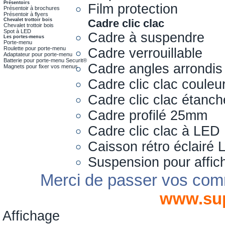
Présentoirs
Film protection
Présentoir à brochures
Présentoir à flyers
Chevalet trottoir bois
Cadre clic clac
Chevalet trottoir bois
Spot à LED
Cadre à suspendre
Les portes-menus
Porte-menu
Roulette pour porte-menu
Cadre verrouillable
Adaptateur pour porte-menu
Batterie pour porte-menu Securit®
Cadre angles arrondis
Magnets pour fixer vos menus
Cadre clic clac couleu
Cadre clic clac étanch
Cadre profilé 25mm
Cadre clic clac à LED
Caisson rétro éclairé
Suspension pour affic
Merci de passer vos com
www.su
Affichage