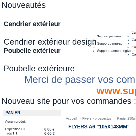
Nouveautés
Cendrier extérieur
Ca
Support panneau
Cendrier extérieur design
Ca
Support panneau
Ca
Poubelle extérieur
Support panneau rigide
Ca
Poubelle extérieure
Merci de passer vos com
www.su
Nouveau site pour vos commandes
PANIER
Accueil
>
Flyers - prospectus
>
Papier 250gr
Aucun produit
FLYERS A6 "105X148MM"
Expédition HT
0,00 €
Total HT
0,00 €