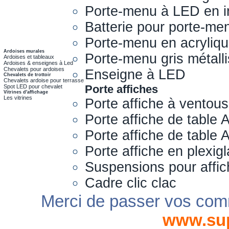
Porte-menu à LED en i
Batterie pour porte-me
Porte-menu en acryliq
Ardoises murales
Porte-menu gris métall
Ardoises et tableaux
Ardoises & enseignes à Led
Chevalets pour ardoises
Enseigne à LED
Chevalets de trottoir
Chevalets ardoise pour terrasse
Porte affiches
Spot LED pour chevalet
Vitrines d'affichage
Les vitrines
Porte affiche à ventou
Porte affiche de table 
Porte affiche de table
Porte affiche en plexig
Suspensions pour affi
Cadre clic clac
Merci de passer vos com
www.su