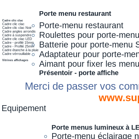
Porte menu restaurant
Cadre clic clac
Porte-menu restaurant
Cadre clic clac
Cadre clic clac Noir
Cadre angles arrondis
Roulettes pour porte-men
Cadre à suspendre
Cadre clic clac LED
Batterie pour porte-menu 
Cadre - profilé 15mm
Cadre - Profilé 25mm
Cadre étanche à la pluie
Adaptateur pour porte-me
Cadre vérrouillable
Vitrines affichages
Aimant pour fixer les men
Présentoir - porte affiche
Merci de passer vos com
www.su
Equipement
Porte menus lumineux à L
Porte-menu éclairage 