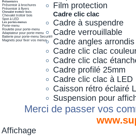
Présentoirs
Film protection
Présentoir à brochures
Présentoir à flyers
Chevalet trottoir bois
Cadre clic clac
Chevalet trottoir bois
Spot à LED
Cadre à suspendre
Les portes-menus
Porte-menu
Roulette pour porte-menu
Cadre verrouillable
Adaptateur pour porte-menu
Batterie pour porte-menu Securit®
Cadre angles arrondis
Magnets pour fixer vos menus
Cadre clic clac couleu
Cadre clic clac étanch
Cadre profilé 25mm
Cadre clic clac à LED
Caisson rétro éclairé
Suspension pour affic
Merci de passer vos com
www.su
Affichage