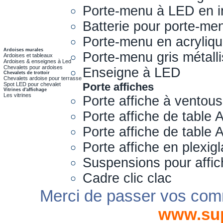
Porte-menu à LED en i
Batterie pour porte-me
Porte-menu en acryliq
Ardoises murales
Porte-menu gris métall
Ardoises et tableaux
Ardoises & enseignes à Led
Chevalets pour ardoises
Enseigne à LED
Chevalets de trottoir
Chevalets ardoise pour terrasse
Porte affiches
Spot LED pour chevalet
Vitrines d'affichage
Les vitrines
Porte affiche à ventou
Porte affiche de table 
Porte affiche de table
Porte affiche en plexig
Suspensions pour affi
Cadre clic clac
Merci de passer vos com
www.su