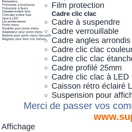
Présentoirs
Film protection
Présentoir à brochures
Présentoir à flyers
Chevalet trottoir bois
Cadre clic clac
Chevalet trottoir bois
Spot à LED
Cadre à suspendre
Les portes-menus
Porte-menu
Roulette pour porte-menu
Cadre verrouillable
Adaptateur pour porte-menu
Batterie pour porte-menu Securit®
Cadre angles arrondis
Magnets pour fixer vos menus
Cadre clic clac couleu
Cadre clic clac étanch
Cadre profilé 25mm
Cadre clic clac à LED
Caisson rétro éclairé
Suspension pour affic
Merci de passer vos com
www.su
Affichage