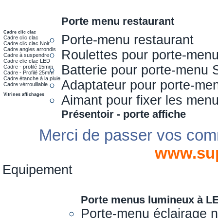
Porte menu restaurant
Cadre clic clac
Porte-menu restaurant
Cadre clic clac
Cadre clic clac Noir
Cadre angles arrondis
Roulettes pour porte-men
Cadre à suspendre
Cadre clic clac LED
Batterie pour porte-menu 
Cadre - profilé 15mm
Cadre - Profilé 25mm
Cadre étanche à la pluie
Adaptateur pour porte-me
Cadre vérrouillable
Vitrines affichages
Aimant pour fixer les men
Présentoir - porte affiche
Merci de passer vos com
www.su
Equipement
Porte menus lumineux à L
Porte-menu éclairage 