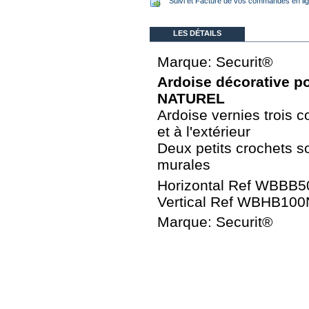
Suivi et Facture de vos commandes en li
LES DÉTAILS
Marque: Securit®
Ardoise décorative po
NATUREL
Ardoise vernies trois c
et à l'extérieur
Deux petits crochets so
murales
Horizontal Ref WBBB
Vertical Ref WBHB10
Marque: Securit®