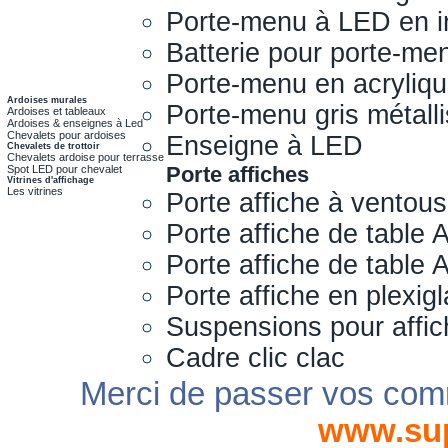
Porte-menu à LED en i
Batterie pour porte-me
Porte-menu en acryliq
Ardoises murales
Porte-menu gris métall
Ardoises et tableaux
Ardoises & enseignes à Led
Chevalets pour ardoises
Enseigne à LED
Chevalets de trottoir
Chevalets ardoise pour terrasse
Porte affiches
Spot LED pour chevalet
Vitrines d'affichage
Les vitrines
Porte affiche à ventou
Porte affiche de table 
Porte affiche de table
Porte affiche en plexig
Suspensions pour affi
Cadre clic clac
Merci de passer vos com
www.su