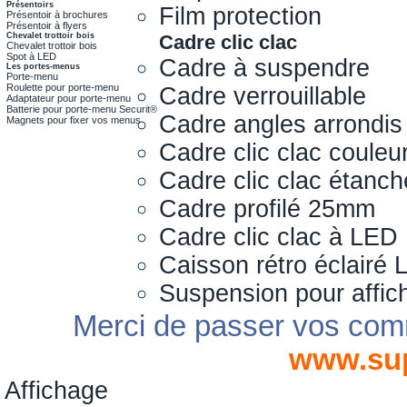
Présentoirs
Film protection
Présentoir à brochures
Présentoir à flyers
Chevalet trottoir bois
Cadre clic clac
Chevalet trottoir bois
Spot à LED
Cadre à suspendre
Les portes-menus
Porte-menu
Roulette pour porte-menu
Cadre verrouillable
Adaptateur pour porte-menu
Batterie pour porte-menu Securit®
Cadre angles arrondis
Magnets pour fixer vos menus
Cadre clic clac couleu
Cadre clic clac étanch
Cadre profilé 25mm
Cadre clic clac à LED
Caisson rétro éclairé
Suspension pour affic
Merci de passer vos com
www.su
Affichage