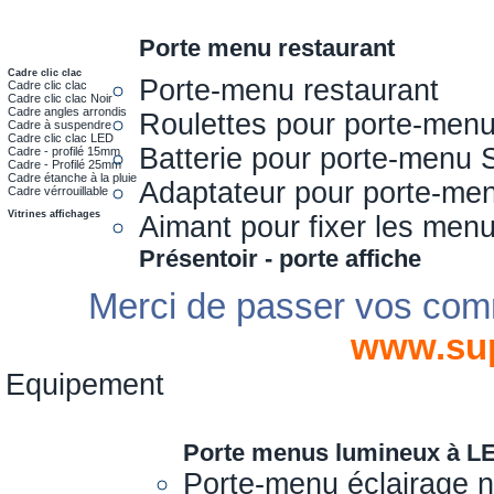
Porte menu restaurant
Cadre clic clac
Porte-menu restaurant
Cadre clic clac
Cadre clic clac Noir
Cadre angles arrondis
Roulettes pour porte-men
Cadre à suspendre
Cadre clic clac LED
Batterie pour porte-menu 
Cadre - profilé 15mm
Cadre - Profilé 25mm
Cadre étanche à la pluie
Adaptateur pour porte-me
Cadre vérrouillable
Vitrines affichages
Aimant pour fixer les men
Présentoir - porte affiche
Merci de passer vos com
www.su
Equipement
Porte menus lumineux à L
Porte-menu éclairage 