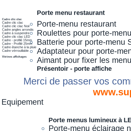
Porte menu restaurant
Cadre clic clac
Porte-menu restaurant
Cadre clic clac
Cadre clic clac Noir
Cadre angles arrondis
Roulettes pour porte-men
Cadre à suspendre
Cadre clic clac LED
Batterie pour porte-menu 
Cadre - profilé 15mm
Cadre - Profilé 25mm
Cadre étanche à la pluie
Adaptateur pour porte-me
Cadre vérrouillable
Vitrines affichages
Aimant pour fixer les men
Présentoir - porte affiche
Merci de passer vos com
www.su
Equipement
Porte menus lumineux à L
Porte-menu éclairage 