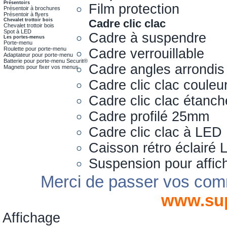
Présentoirs
Film protection
Présentoir à brochures
Présentoir à flyers
Chevalet trottoir bois
Cadre clic clac
Chevalet trottoir bois
Spot à LED
Cadre à suspendre
Les portes-menus
Porte-menu
Roulette pour porte-menu
Cadre verrouillable
Adaptateur pour porte-menu
Batterie pour porte-menu Securit®
Cadre angles arrondis
Magnets pour fixer vos menus
Cadre clic clac couleu
Cadre clic clac étanch
Cadre profilé 25mm
Cadre clic clac à LED
Caisson rétro éclairé
Suspension pour affic
Merci de passer vos com
www.su
Affichage