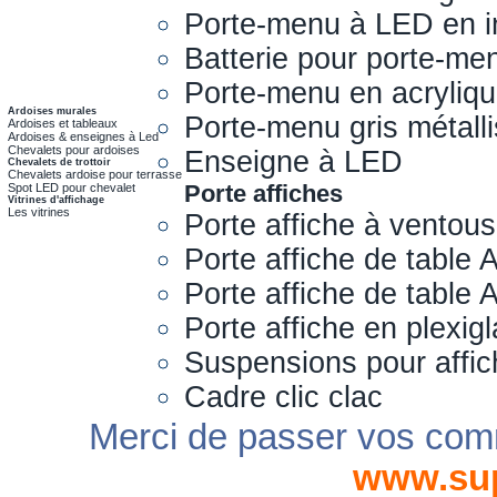
Porte-menu à LED en i
Batterie pour porte-me
Porte-menu en acryliq
Ardoises murales
Porte-menu gris métall
Ardoises et tableaux
Ardoises & enseignes à Led
Chevalets pour ardoises
Enseigne à LED
Chevalets de trottoir
Chevalets ardoise pour terrasse
Porte affiches
Spot LED pour chevalet
Vitrines d'affichage
Les vitrines
Porte affiche à ventou
Porte affiche de table 
Porte affiche de table
Porte affiche en plexig
Suspensions pour affi
Cadre clic clac
Merci de passer vos com
www.su