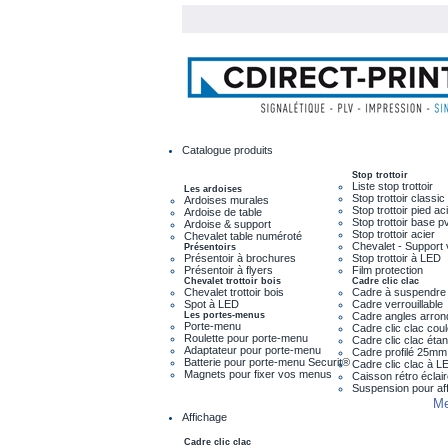
Catalogue produits
Stop trottoir
Liste stop trottoir
Les ardoises
Stop trottoir classic
Ardoises murales
Stop trottoir pied ac
Ardoise de table
Stop trottoir base p
Ardoise & support
Stop trottoir acier
Chevalet table numéroté
Chevalet - Support 
Présentoirs
Présentoir à brochures
Stop trottoir à LED
Présentoir à flyers
Film protection
Chevalet trottoir bois
Cadre clic clac
Chevalet trottoir bois
Cadre à suspendre
Spot à LED
Cadre verrouillable
Les portes-menus
Cadre angles arron
Porte-menu
Cadre clic clac cou
Roulette pour porte-menu
Cadre clic clac éta
Adaptateur pour porte-menu
Cadre profilé 25mm
Batterie pour porte-menu Securit®
Cadre clic clac à L
Magnets pour fixer vos menus
Caisson rétro éclai
Suspension pour af
Me
Affichage
Cadre clic clac