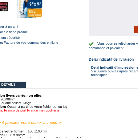
er à un ami
mer la fiche produit
ent sécurisé
et Facture de vos commandes en ligne
Vous pourrez télécharger vo
commande et paiement
Delai indicatif de livraison
Delai indicatif d'impression e
5 à 8 jours ouvrés aprés recep
techniques.
 DÉTAILS
on flyers carrés non pliés
:
98x98mm
ouché brillant 135gr
ion:
Quadri à partir de votre fichier pdf ou jpg
n:
Franco de port France métropolitaine
 préparer votre fichier à imprimer
e votre fichier :
100 x100mm
ini :
98 x 98mm