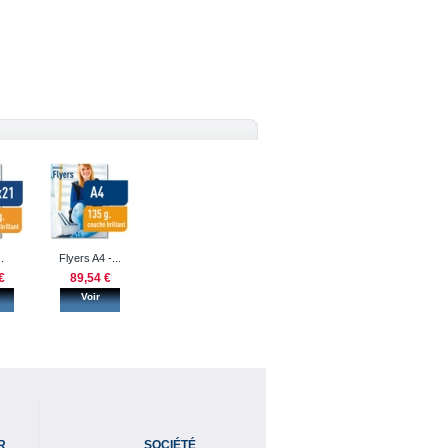
.
Flyers A4 -...
€
89,54 €
Voir
R
SOCIÉTÉ