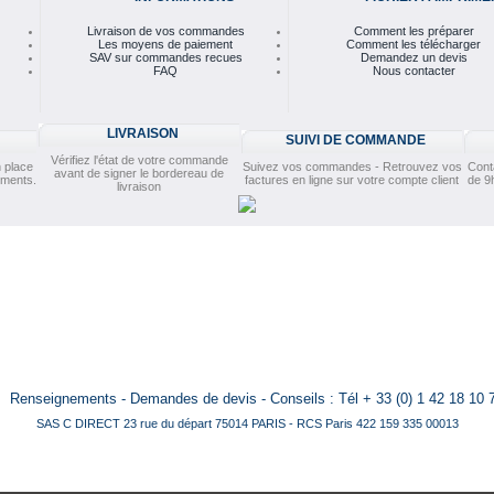
Livraison de vos commandes
Comment les préparer
Les moyens de paiement
Comment les télécharger
SAV sur commandes recues
Demandez un devis
FAQ
Nous contacter
LIVRAISON
SUIVI DE COMMANDE
Vérifiez l'état de votre commande
 place
Suivez vos commandes - Retrouvez vos
Cont
avant de signer le bordereau de
ements.
factures en ligne sur votre compte client
de 9
livraison
Renseignements - Demandes de devis - Conseils : Tél + 33 (0) 1 42 18 10 
SAS C DIRECT 23 rue du départ 75014 PARIS - RCS Paris 422 159 335 00013