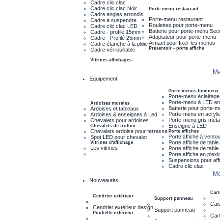
Cadre clic clac
Cadre clic clac Noir
Porte menu restaurant
Cadre angles arrondis
Porte-menu restaurant
Cadre à suspendre
Roulettes pour porte-menu
Cadre clic clac LED
Batterie pour porte-menu Sec
Cadre - profilé 15mm
Adaptateur pour porte-menu
Cadre - Profilé 25mm
Aimant pour fixer les menus
Cadre étanche à la pluie
Présentoir - porte affiche
Cadre vérrouillable
Vitrines affichages
Me
Equipement
Porte menus lumineux
Porte-menu éclairage
Porte-menu à LED en
Ardoises murales
Batterie pour porte-
Ardoises et tableaux
Porte-menu en acryli
Ardoises & enseignes à Led
Porte-menu gris métal
Chevalets pour ardoises
Enseigne à LED
Chevalets de trottoir
Chevalets ardoise pour terrasse
Porte affiches
Porte affiche à vento
Spot LED pour chevalet
Porte affiche de tabl
Vitrines d'affichage
Les vitrines
Porte affiche de tabl
Porte affiche en plexi
Suspensions pour aff
Cadre clic clac
Me
Nouveautés
Cart
Cendrier extérieur
Support panneau
Cais
Cendrier extérieur design
Support panneau
Poubelle extérieur
Cart