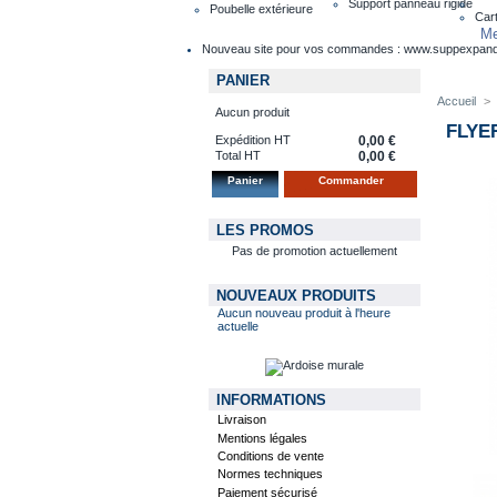
Support panneau rigide
Poubelle extérieure
Cart
Me
Nouveau site pour vos commandes : www.suppexpan
PANIER
Accueil
>
Aucun produit
FLYE
Expédition HT
0,00 €
Total HT
0,00 €
Panier
Commander
LES PROMOS
Pas de promotion actuellement
NOUVEAUX PRODUITS
Aucun nouveau produit à l'heure
actuelle
INFORMATIONS
Livraison
Mentions légales
Conditions de vente
Normes techniques
Paiement sécurisé