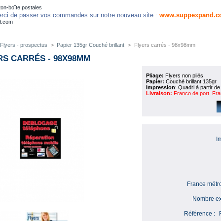
on-boîte postales
rci de passer vos commandes sur notre nouveau site :
www.suppexpand.c
d.com
Flyers - prospectus
>
Papier 135gr Couché brillant
>
Flyers carrés - 98x98mm
RS CARRÉS - 98X98MM
Pliage:
Flyers non pliés
Papier:
Couché brillant 135gr
Impression
: Quadri à partir de
Livraison:
Franco de port Fran
I
France métro
Nombre ex
Référence :