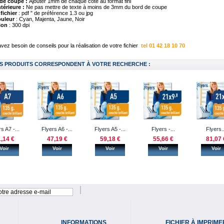
de coupe :
Ajouter 1mm de chaque côté au format fini
térieure :
Ne pas mettre de texte à moins de 3mm du bord de coupe
fichier
: pdf " de préférence 1.3 ou jpg
uleur
: Cyan, Majenta, Jaune, Noir
ion
: 300 dpi
vez besoin de conseils pour la réalisation de votre fichier
tel 01 42 18 10 70
S PRODUITS CORRESPONDENT À VOTRE RECHERCHE :
s A7 -...
Flyers A6 -...
Flyers A5 -...
Flyers -...
Flyers..
,14 €
47,19 €
59,18 €
55,66 €
81,07 
Voir
Voir
Voir
Voir
Voir
INFORMATIONS
FICHIER À IMPRIME