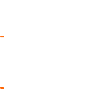
om
om