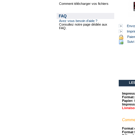
Comment télécharger vos fichiers
FAQ
Avez vous besoin d'aide ?
Consultez notre page dédiée aux
Envoy
FAQ.
Impri
Paiem
Suivi 
LES
Impressi
Format
Papier:
C
Impress
Livraiso
Comment
Format d
Format f