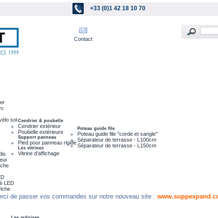
+33 (0)1 42 18 10 70
Contact
ier
vc
vélo sol
Cendrier & poubelle
Cendrier extérieur
Poteau guide file
Poubelle extérieure
Poteau guide file "corde et sangle"
Support panneau
Séparateur de terrasse - L100cm
Pied pour panneau rigide
Séparateur de terrasse - L150cm
Les vitrines
Vitrine d'affichage
dis
leur
nche
ED
ré LED
fiche
rci de passer vos commandes sur notre nouveau site :
www.suppexpand.c
Les ardoises