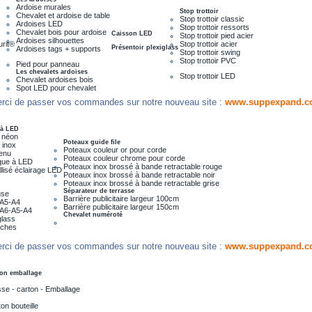
Ardoise murales
Stop trottoir
Chevalet et ardoise de table
Stop trottoir classic
Ardoises LED
Stop trottoir ressorts
Chevalet bois pour ardoise
Caisson LED
Stop trottoir pied acier
Ardoises silhouettes
urit®
Stop trottoir acier
Présentoir plexiglass
Ardoises tags + supports
Stop trottoir swing
Stop trottoir PVC
Pied pour panneau
Les chevalets ardoises
Stop trottoir LED
Chevalet ardoises bois
Spot LED pour chevalet
rci de passer vos commandes sur notre nouveau site :
www.suppexpand.c
 à LED
 néon
Poteaux guide file
 inox
Poteaux couleur or pour corde
menu
Poteaux couleur chrome pour corde
que à LED
Poteaux inox brossé à bande retractable rouge
lisé éclairage LED
Poteaux inox brossé à bande retractable noir
Poteaux inox brossé à bande retractable grise
Séparateur de terrasse
use
Barrière publicitaire largeur 100cm
e A5-A4
Barrière publicitaire largeur 150cm
e A6-A5-A4
Chevalet numéroté
glass
iches
rci de passer vos commandes sur notre nouveau site :
www.suppexpand.c
on emballage
se - carton - Emballage
on bouteille