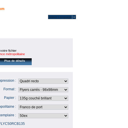
om
Select Language
▼
 votre fichier
ce métropolitaine
Plus de détails
mpression :
Format :
Papier :
politaine :
emplaire :
FLYC50RCB135