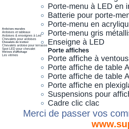
Porte-menu à LED en i
Batterie pour porte-me
Porte-menu en acryliq
Ardoises murales
Porte-menu gris métall
Ardoises et tableaux
Ardoises & enseignes à Led
Chevalets pour ardoises
Enseigne à LED
Chevalets de trottoir
Chevalets ardoise pour terrasse
Porte affiches
Spot LED pour chevalet
Vitrines d'affichage
Les vitrines
Porte affiche à ventou
Porte affiche de table 
Porte affiche de table
Porte affiche en plexig
Suspensions pour affi
Cadre clic clac
Merci de passer vos com
www.su