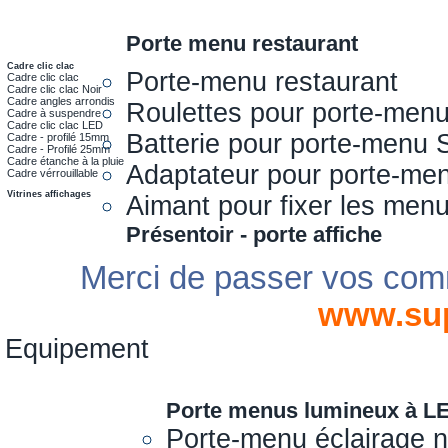
Porte menu restaurant
Cadre clic clac
Porte-menu restaurant
Cadre clic clac
Cadre clic clac Noir
Cadre angles arrondis
Roulettes pour porte-men
Cadre à suspendre
Cadre clic clac LED
Batterie pour porte-menu 
Cadre - profilé 15mm
Cadre - Profilé 25mm
Cadre étanche à la pluie
Adaptateur pour porte-me
Cadre vérrouillable
Vitrines affichages
Aimant pour fixer les men
Présentoir - porte affiche
Merci de passer vos com
www.su
Equipement
Porte menus lumineux à L
Porte-menu éclairage 