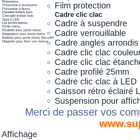
Présentoirs
Film protection
Présentoir à brochures
Présentoir à flyers
Chevalet trottoir bois
Cadre clic clac
Chevalet trottoir bois
Spot à LED
Cadre à suspendre
Les portes-menus
Porte-menu
Roulette pour porte-menu
Cadre verrouillable
Adaptateur pour porte-menu
Batterie pour porte-menu Securit®
Cadre angles arrondis
Magnets pour fixer vos menus
Cadre clic clac couleu
Cadre clic clac étanch
Cadre profilé 25mm
Cadre clic clac à LED
Caisson rétro éclairé
Suspension pour affic
Merci de passer vos com
www.su
Affichage