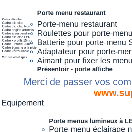
Porte menu restaurant
Cadre clic clac
Porte-menu restaurant
Cadre clic clac
Cadre clic clac Noir
Cadre angles arrondis
Roulettes pour porte-men
Cadre à suspendre
Cadre clic clac LED
Batterie pour porte-menu 
Cadre - profilé 15mm
Cadre - Profilé 25mm
Cadre étanche à la pluie
Adaptateur pour porte-me
Cadre vérrouillable
Vitrines affichages
Aimant pour fixer les men
Présentoir - porte affiche
Merci de passer vos com
www.su
Equipement
Porte menus lumineux à L
Porte-menu éclairage 