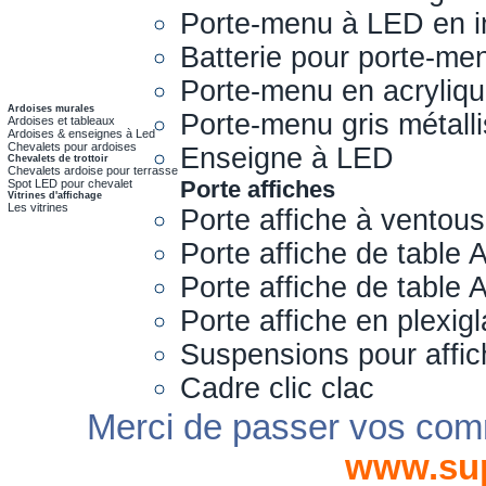
Porte-menu à LED en i
Batterie pour porte-me
Porte-menu en acryliq
Ardoises murales
Porte-menu gris métall
Ardoises et tableaux
Ardoises & enseignes à Led
Chevalets pour ardoises
Enseigne à LED
Chevalets de trottoir
Chevalets ardoise pour terrasse
Porte affiches
Spot LED pour chevalet
Vitrines d'affichage
Les vitrines
Porte affiche à ventou
Porte affiche de table 
Porte affiche de table
Porte affiche en plexig
Suspensions pour affi
Cadre clic clac
Merci de passer vos com
www.su