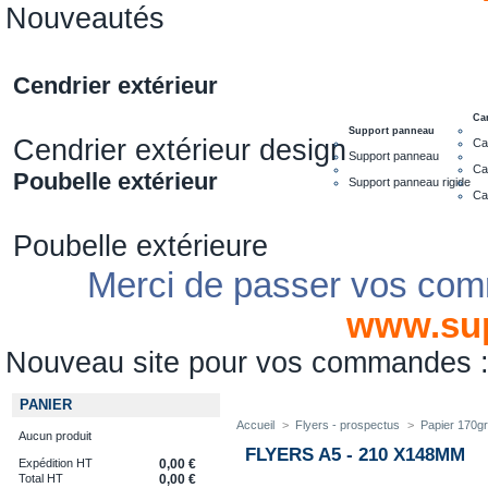
Nouveautés
Cendrier extérieur
Ca
Support panneau
Cendrier extérieur design
Ca
Support panneau
Ca
Poubelle extérieur
Support panneau rigide
Ca
Poubelle extérieure
Merci de passer vos com
www.su
Nouveau site pour vos commandes
PANIER
Accueil
>
Flyers - prospectus
>
Papier 170g
Aucun produit
FLYERS A5 - 210 X148MM
Expédition HT
0,00 €
Total HT
0,00 €