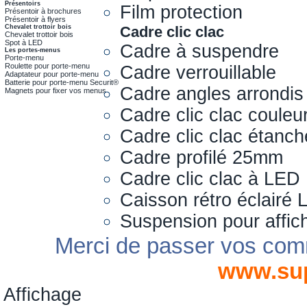
Présentoirs
Film protection
Présentoir à brochures
Présentoir à flyers
Chevalet trottoir bois
Cadre clic clac
Chevalet trottoir bois
Spot à LED
Cadre à suspendre
Les portes-menus
Porte-menu
Roulette pour porte-menu
Cadre verrouillable
Adaptateur pour porte-menu
Batterie pour porte-menu Securit®
Cadre angles arrondis
Magnets pour fixer vos menus
Cadre clic clac couleu
Cadre clic clac étanch
Cadre profilé 25mm
Cadre clic clac à LED
Caisson rétro éclairé
Suspension pour affic
Merci de passer vos com
www.su
Affichage