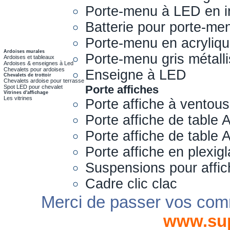
Porte-menu à LED en i
Batterie pour porte-me
Porte-menu en acryliq
Ardoises murales
Porte-menu gris métall
Ardoises et tableaux
Ardoises & enseignes à Led
Chevalets pour ardoises
Enseigne à LED
Chevalets de trottoir
Chevalets ardoise pour terrasse
Porte affiches
Spot LED pour chevalet
Vitrines d'affichage
Les vitrines
Porte affiche à ventou
Porte affiche de table 
Porte affiche de table
Porte affiche en plexig
Suspensions pour affi
Cadre clic clac
Merci de passer vos com
www.su