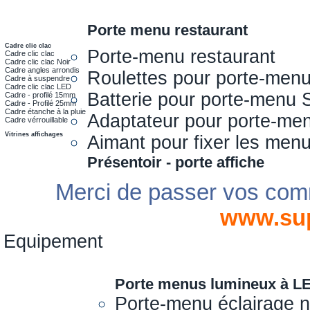
Porte menu restaurant
Cadre clic clac
Porte-menu restaurant
Cadre clic clac
Cadre clic clac Noir
Cadre angles arrondis
Roulettes pour porte-men
Cadre à suspendre
Cadre clic clac LED
Batterie pour porte-menu 
Cadre - profilé 15mm
Cadre - Profilé 25mm
Cadre étanche à la pluie
Adaptateur pour porte-me
Cadre vérrouillable
Vitrines affichages
Aimant pour fixer les men
Présentoir - porte affiche
Merci de passer vos com
www.su
Equipement
Porte menus lumineux à L
Porte-menu éclairage 