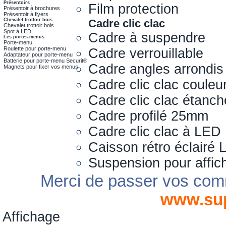
Présentoirs
Film protection
Présentoir à brochures
Présentoir à flyers
Chevalet trottoir bois
Cadre clic clac
Chevalet trottoir bois
Spot à LED
Cadre à suspendre
Les portes-menus
Porte-menu
Roulette pour porte-menu
Cadre verrouillable
Adaptateur pour porte-menu
Batterie pour porte-menu Securit®
Cadre angles arrondis
Magnets pour fixer vos menus
Cadre clic clac couleu
Cadre clic clac étanch
Cadre profilé 25mm
Cadre clic clac à LED
Caisson rétro éclairé
Suspension pour affic
Merci de passer vos com
www.su
Affichage