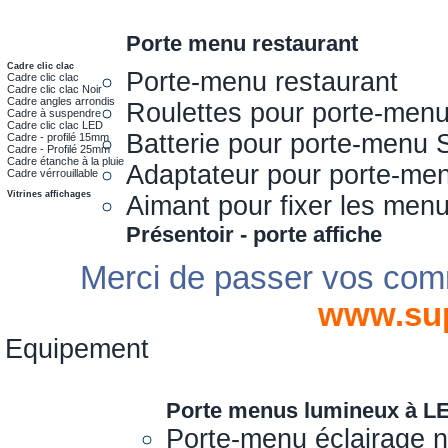
Porte menu restaurant
Cadre clic clac
Porte-menu restaurant
Cadre clic clac
Cadre clic clac Noir
Cadre angles arrondis
Roulettes pour porte-men
Cadre à suspendre
Cadre clic clac LED
Batterie pour porte-menu 
Cadre - profilé 15mm
Cadre - Profilé 25mm
Cadre étanche à la pluie
Adaptateur pour porte-me
Cadre vérrouillable
Vitrines affichages
Aimant pour fixer les men
Présentoir - porte affiche
Merci de passer vos com
www.su
Equipement
Porte menus lumineux à L
Porte-menu éclairage 