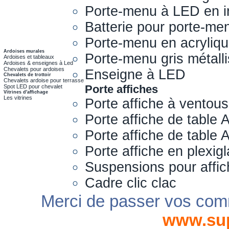
Porte-menu à LED en i
Batterie pour porte-me
Porte-menu en acryliq
Ardoises murales
Porte-menu gris métall
Ardoises et tableaux
Ardoises & enseignes à Led
Chevalets pour ardoises
Enseigne à LED
Chevalets de trottoir
Chevalets ardoise pour terrasse
Porte affiches
Spot LED pour chevalet
Vitrines d'affichage
Les vitrines
Porte affiche à ventou
Porte affiche de table 
Porte affiche de table
Porte affiche en plexig
Suspensions pour affi
Cadre clic clac
Merci de passer vos com
www.su