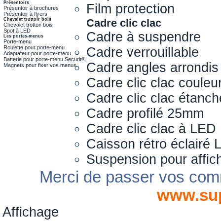
Présentoirs
Film protection
Présentoir à brochures
Présentoir à flyers
Chevalet trottoir bois
Cadre clic clac
Chevalet trottoir bois
Spot à LED
Cadre à suspendre
Les portes-menus
Porte-menu
Roulette pour porte-menu
Cadre verrouillable
Adaptateur pour porte-menu
Batterie pour porte-menu Securit®
Cadre angles arrondis
Magnets pour fixer vos menus
Cadre clic clac couleu
Cadre clic clac étanch
Cadre profilé 25mm
Cadre clic clac à LED
Caisson rétro éclairé
Suspension pour affic
Merci de passer vos com
www.su
Affichage