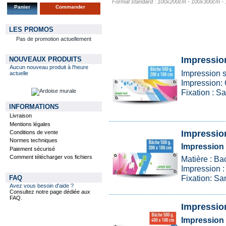
Format standard : 100x200cm - 100x300cm 
Panier
Commander
LES PROMOS
Pas de promotion actuellement
Impression
NOUVEAUX PRODUITS
Aucun nouveau produit à l'heure
Impression 
actuelle
Impression: Q
Fixation : S
INFORMATIONS
Livraison
Mentions légales
Impression
Conditions de vente
Normes techniques
Impression
Paiement sécurisé
Comment télécharger vos fichiers
Matière : Ba
Impression : 
Fixation: Sa
FAQ
Avez vous besoin d'aide ?
Consultez notre page dédiée aux
FAQ.
Impressio
Impression