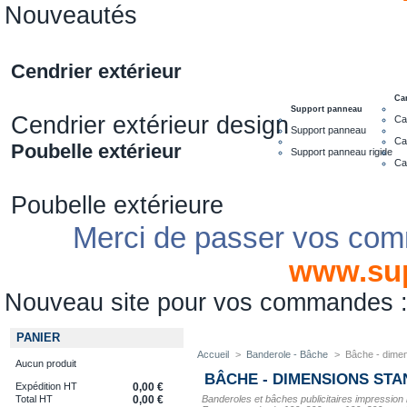
Nouveautés
Cendrier extérieur
Ca
Support panneau
Cendrier extérieur design
Ca
Support panneau
Ca
Poubelle extérieur
Support panneau rigide
Ca
Poubelle extérieure
Merci de passer vos com
www.su
Nouveau site pour vos commandes
PANIER
Accueil
>
Banderole - Bâche
>
Bâche - dime
Aucun produit
BÂCHE - DIMENSIONS ST
Expédition HT
0,00 €
Banderoles et bâches publicitaires impressio
Total HT
0,00 €