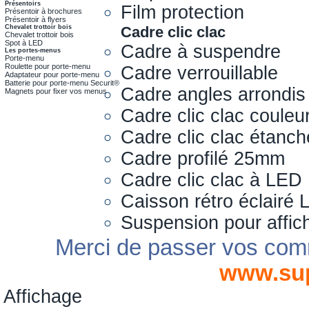
Présentoirs
Film protection
Présentoir à brochures
Présentoir à flyers
Chevalet trottoir bois
Cadre clic clac
Chevalet trottoir bois
Spot à LED
Cadre à suspendre
Les portes-menus
Porte-menu
Roulette pour porte-menu
Cadre verrouillable
Adaptateur pour porte-menu
Batterie pour porte-menu Securit®
Cadre angles arrondis
Magnets pour fixer vos menus
Cadre clic clac couleu
Cadre clic clac étanch
Cadre profilé 25mm
Cadre clic clac à LED
Caisson rétro éclairé
Suspension pour affic
Merci de passer vos com
www.su
Affichage