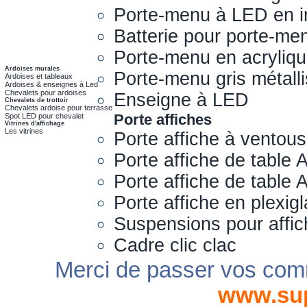
Porte-menu à LED en i
Batterie pour porte-me
Porte-menu en acryliq
Ardoises murales
Porte-menu gris métall
Ardoises et tableaux
Ardoises & enseignes à Led
Chevalets pour ardoises
Enseigne à LED
Chevalets de trottoir
Chevalets ardoise pour terrasse
Porte affiches
Spot LED pour chevalet
Vitrines d'affichage
Les vitrines
Porte affiche à ventou
Porte affiche de table 
Porte affiche de table
Porte affiche en plexig
Suspensions pour affi
Cadre clic clac
Merci de passer vos com
www.su