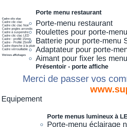
Porte menu restaurant
Cadre clic clac
Porte-menu restaurant
Cadre clic clac
Cadre clic clac Noir
Cadre angles arrondis
Roulettes pour porte-men
Cadre à suspendre
Cadre clic clac LED
Batterie pour porte-menu 
Cadre - profilé 15mm
Cadre - Profilé 25mm
Cadre étanche à la pluie
Adaptateur pour porte-me
Cadre vérrouillable
Vitrines affichages
Aimant pour fixer les men
Présentoir - porte affiche
Merci de passer vos com
www.su
Equipement
Porte menus lumineux à L
Porte-menu éclairage 