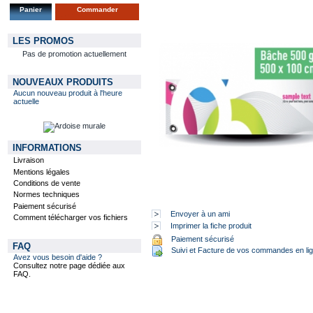
Panier
Commander
LES PROMOS
Pas de promotion actuellement
NOUVEAUX PRODUITS
Aucun nouveau produit à l'heure
actuelle
INFORMATIONS
Livraison
Mentions légales
Conditions de vente
Normes techniques
Paiement sécurisé
Envoyer à un ami
Comment télécharger vos fichiers
Imprimer la fiche produit
Paiement sécurisé
FAQ
Suivi et Facture de vos commandes en li
Avez vous besoin d'aide ?
Consultez notre page dédiée aux
FAQ.