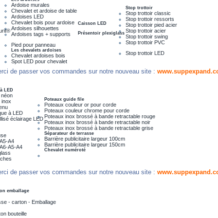
Ardoise murales
Stop trottoir
Chevalet et ardoise de table
Stop trottoir classic
Ardoises LED
Stop trottoir ressorts
Chevalet bois pour ardoise
Caisson LED
Stop trottoir pied acier
Ardoises silhouettes
urit®
Stop trottoir acier
Présentoir plexiglass
Ardoises tags + supports
Stop trottoir swing
Stop trottoir PVC
Pied pour panneau
Les chevalets ardoises
Stop trottoir LED
Chevalet ardoises bois
Spot LED pour chevalet
rci de passer vos commandes sur notre nouveau site :
www.suppexpand.c
 à LED
 néon
Poteaux guide file
 inox
Poteaux couleur or pour corde
menu
Poteaux couleur chrome pour corde
que à LED
Poteaux inox brossé à bande retractable rouge
lisé éclairage LED
Poteaux inox brossé à bande retractable noir
Poteaux inox brossé à bande retractable grise
Séparateur de terrasse
use
Barrière publicitaire largeur 100cm
e A5-A4
Barrière publicitaire largeur 150cm
e A6-A5-A4
Chevalet numéroté
glass
iches
rci de passer vos commandes sur notre nouveau site :
www.suppexpand.c
on emballage
se - carton - Emballage
on bouteille