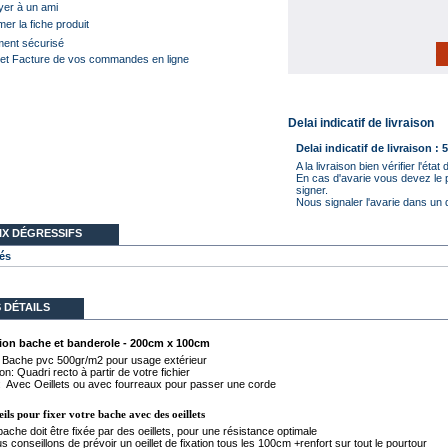
er à un ami
mer la fiche produit
ent sécurisé
et Facture de vos commandes en ligne
Delai indicatif de livraison
Delai indicatif de livraison : 
A la livraison bien vérifier l'état
En cas d'avarie vous devez le p
signer.
Nous signaler l'avarie dans un 
IX DÉGRESSIFS
és
 DÉTAILS
ion bache et banderole - 200cm x 100cm
: Bache pvc 500gr/m2 pour usage extérieur
n: Quadri recto à partir de votre fichier
 : Avec Oeillets ou avec fourreaux pour passer une corde
ils pour fixer votre bache avec des oeillets
bache doit être fixée par des oeillets, pour une résistance optimale
 conseillons de prévoir un oeillet de fixation tous les 100cm +renfort sur tout le pourtour