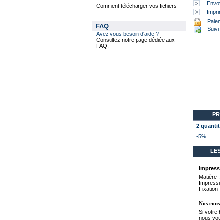
Envoy
Comment télécharger vos fichiers
Impri
Paiem
FAQ
Suivi 
Avez vous besoin d'aide ?
Consultez notre page dédiée aux
FAQ.
PR
2 quantit
-5%
LES
Impress
Matière 
Impressio
Fixation
Nos conse
Si votre 
nous vous