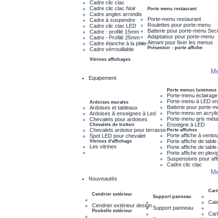
Cadre clic clac
Cadre clic clac Noir
Porte menu restaurant
Cadre angles arrondis
Porte-menu restaurant
Cadre à suspendre
Roulettes pour porte-menu
Cadre clic clac LED
Batterie pour porte-menu Sec
Cadre - profilé 15mm
Adaptateur pour porte-menu
Cadre - Profilé 25mm
Aimant pour fixer les menus
Cadre étanche à la pluie
Présentoir - porte affiche
Cadre vérrouillable
Vitrines affichages
Me
Equipement
Porte menus lumineux
Porte-menu éclairage
Porte-menu à LED en
Ardoises murales
Batterie pour porte-
Ardoises et tableaux
Porte-menu en acryli
Ardoises & enseignes à Led
Porte-menu gris métal
Chevalets pour ardoises
Enseigne à LED
Chevalets de trottoir
Chevalets ardoise pour terrasse
Porte affiches
Porte affiche à vento
Spot LED pour chevalet
Porte affiche de tabl
Vitrines d'affichage
Les vitrines
Porte affiche de tabl
Porte affiche en plexi
Suspensions pour aff
Cadre clic clac
Me
Nouveautés
Cart
Cendrier extérieur
Support panneau
Cais
Cendrier extérieur design
Support panneau
Poubelle extérieur
Cart