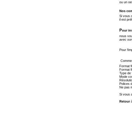
ou un oei
Nos con
Si vous 
il est p
P
our in
nous vou
avec son
Pour l'i
Comment
Format f
Format f
Type de f
Mode cou
Résolutio
Polices 
Ne pas me
Si vous a
Retour