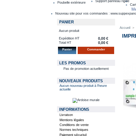
Support panneau rigide
Poubelle extérieure
Cart
Me
Nouveau site pour vos commandes : www.suppexpan
PANIER
Accueil
>
Aucun produit
IMPR
Expédition HT
0,00 €
Total HT
0,00 €
Panier
Commander
LES PROMOS
Pas de promotion actuellement
NOUVEAUX PRODUITS
Aucun nouveau produit à l'heure
actuelle
INFORMATIONS
Livraison
Mentions légales
Conditions de vente
Normes techniques
Paiement sécurisé