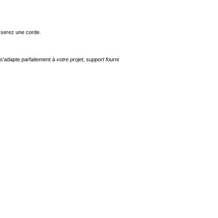
asserez une corde.
 s'adapte parfaitement à
votr
e projet, support fourni