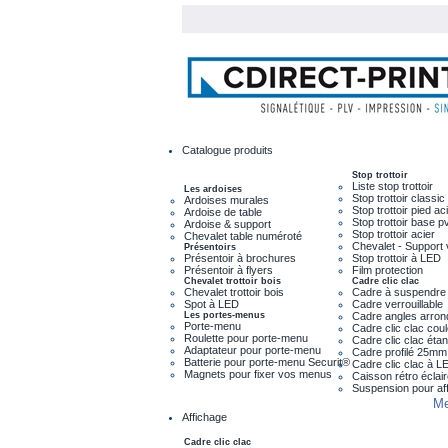
Catalogue produits
Stop trottoir
Liste stop trottoir
Les ardoises
Stop trottoir classic
Ardoises murales
Stop trottoir pied ac
Ardoise de table
Stop trottoir base p
Ardoise & support
Stop trottoir acier
Chevalet table numéroté
Chevalet - Support 
Présentoirs
Présentoir à brochures
Stop trottoir à LED
Présentoir à flyers
Film protection
Chevalet trottoir bois
Cadre clic clac
Chevalet trottoir bois
Cadre à suspendre
Spot à LED
Cadre verrouillable
Les portes-menus
Cadre angles arron
Porte-menu
Cadre clic clac cou
Roulette pour porte-menu
Cadre clic clac éta
Adaptateur pour porte-menu
Cadre profilé 25mm
Batterie pour porte-menu Securit®
Cadre clic clac à L
Magnets pour fixer vos menus
Caisson rétro éclai
Suspension pour af
Me
Affichage
Cadre clic clac