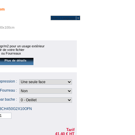
om
Select Language
▼
200x100cm
gr/m2 pour un usage extérieur
r de votre fichier
ts ou Fourreaux
Plus de détails
mpression :
Fourreau :
par bache :
BCH450G2X10OFN
Tarif
41,40 €
HT