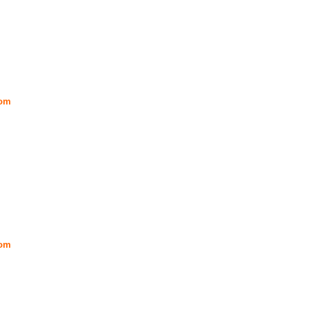
om
om