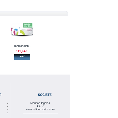
Imprression...
111,64 €
Voir
R
SOCIÉTÉ
Mention légales
CGV
www.cdirect-print.com
______________________