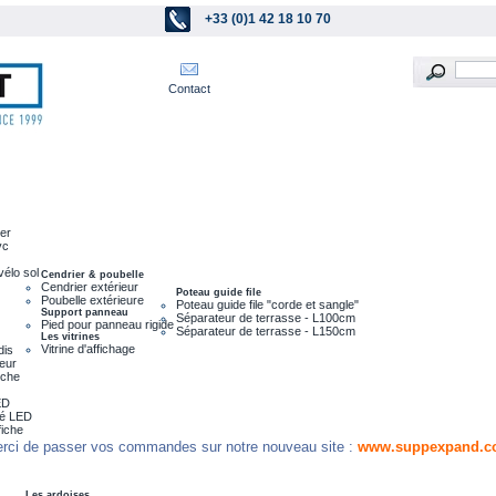
+33 (0)1 42 18 10 70
Contact
ier
vc
vélo sol
Cendrier & poubelle
Cendrier extérieur
Poteau guide file
Poubelle extérieure
Poteau guide file "corde et sangle"
Support panneau
Séparateur de terrasse - L100cm
Pied pour panneau rigide
Séparateur de terrasse - L150cm
Les vitrines
Vitrine d'affichage
dis
leur
nche
ED
ré LED
fiche
rci de passer vos commandes sur notre nouveau site :
www.suppexpand.c
Les ardoises