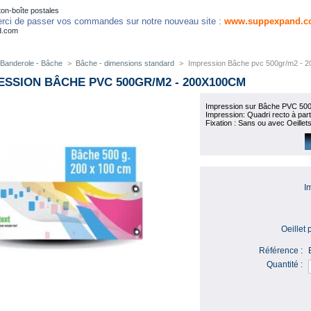
on-boîte postales
rci de passer vos commandes sur notre nouveau site :
www.suppexpand.c
d.com
Banderole - Bâche
>
Bâche - dimensions standard
>
Impression Bâche pvc 500gr/m2 - 
ESSION BÂCHE PVC 500GR/M2 - 200X100CM
Impression sur Bâche PVC 500
Impression: Quadri recto à parti
Fixation : Sans ou avec Oeille
I
Oeillet 
Référence :
Quantité :